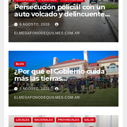
Persecución policial con un
auto volcado y delincuentes
detenidos en San Francisco
6 AGOSTO, 2026
Solano
ELMEGAFONODEQUILMES.COM.AR
BLOG
¿Por qué el Gobierno cuida
más las tierras
extranjerizadas que el
5 AGOSTO, 2026
patrimonio de todos los
argentinos?
ELMEGAFONODEQUILMES.COM.AR
LOCALES
NACIONALES
PROVINCIALES
SALUD