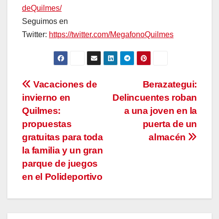
deQuilmes/
Seguimos en
Twitter:
https://twitter.com/MegafonoQuilmes
Navegación
Vacaciones de
Berazategui:
invierno en
Delincuentes roban
de
Quilmes:
a una joven en la
entradas
propuestas
puerta de un
gratuitas para toda
almacén
la familia y un gran
parque de juegos
en el Polideportivo