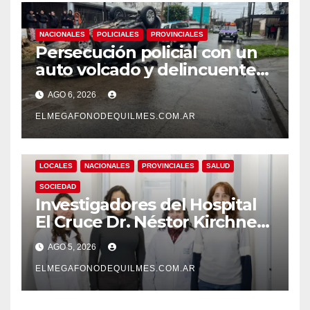
NACIONALES
POLICIALES
PROVINCIALES
Persecución policial con un
auto volcado y delincuentes
detenidos en San Francisco
AGO 6, 2026
Solano
ELMEGAFONODEQUILMES.COM.AR
LOCALES
NACIONALES
PROVINCIALES
SALUD
SOCIEDAD
Investigadores del Hospital
El Cruce Dr. Néstor Kirchner
desarrollan un estudio
AGO 5, 2026
pionero sobre el
envejecimiento cerebral y las
ELMEGAFONODEQUILMES.COM.AR
demencias