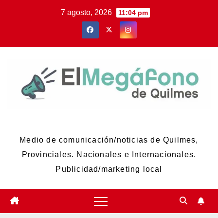
Skip
7 agosto, 2026
11:04 pm
to
content
El Megáfono de Quilmes
Medio de comunicación/noticias de Quilmes,
Provinciales. Nacionales e Internacionales.
Publicidad/marketing local