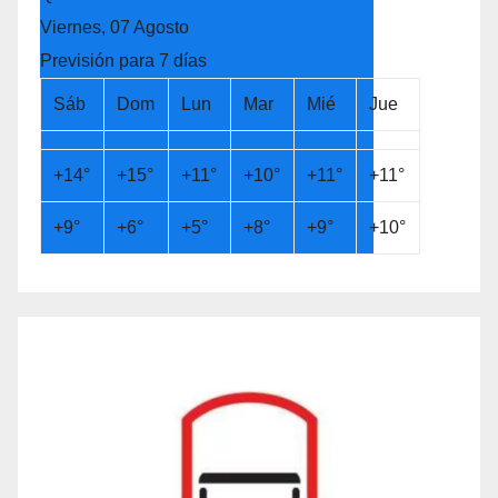
Viernes, 07 Agosto
Previsión para 7 días
Sáb
Dom
Lun
Mar
Mié
Jue
+
14°
+
15°
+
11°
+
10°
+
11°
+
11°
+
9°
+
6°
+
5°
+
8°
+
9°
+
10°