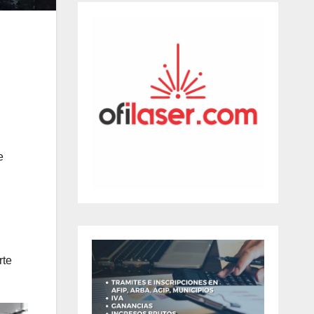
e
rte