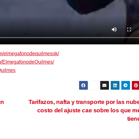
om/elmegafonodequilmesok/
om/ElmegafonodeQuilmes/
Quilmes
un
Tarifazos, nafta y transporte por las nube
costo del ajuste cae sobre los que 
tie