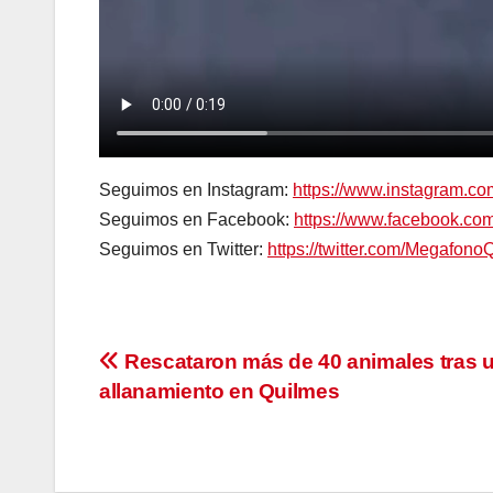
Seguimos en Instagram:
https://www.instagram.c
Seguimos en Facebook:
https://www.facebook.c
Seguimos en Twitter:
https://twitter.com/Megafono
Navegación
Rescataron más de 40 animales tras 
allanamiento en Quilmes
de
entradas