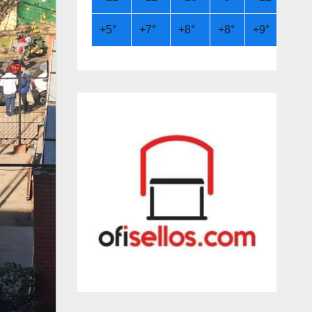
+
5°
+
7°
+
8°
+
8°
+
9°
+
12