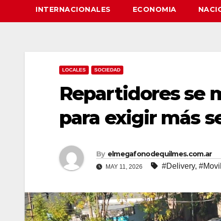
INTERNACIONALES
ECONOMIA
NACI
LOCALES
SOCIEDAD
Repartidores se 
para exigir más 
By
elmegafonodequilmes.com.ar
#Delivery
,
#Movi
MAY 11, 2026