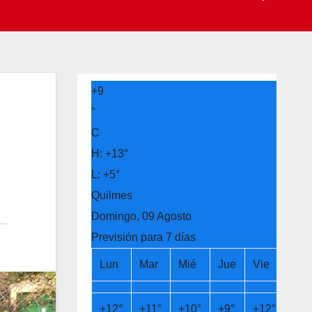
+
9
°
C
H:
+
13°
L:
+
5°
Quilmes
Domingo, 09 Agosto
Previsión para 7 días
Lun
Mar
Mié
Jue
Vie
Sá
+
12°
+
11°
+
10°
+
9°
+
12°
+
14