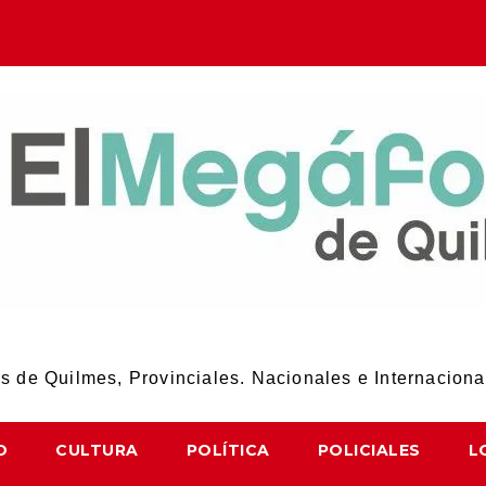
El Megáfono de Quilmes
 de Quilmes, Provinciales. Nacionales e Internaciona
D
CULTURA
POLÍTICA
POLICIALES
L