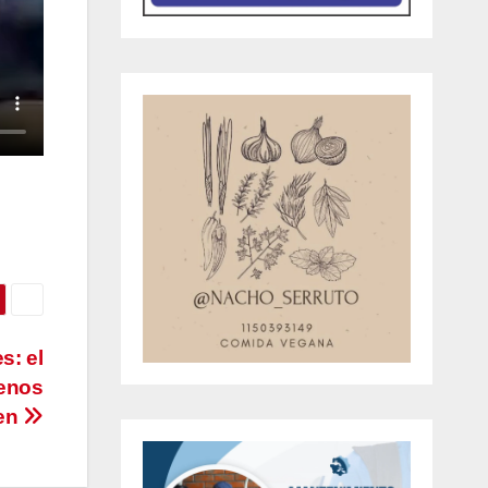
s: el
menos
nen