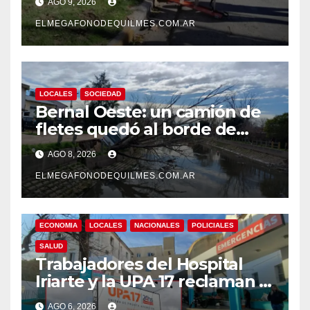
AGO 9, 2026
ELMEGAFONODEQUILMES.COM.AR
LOCALES
SOCIEDAD
Bernal Oeste: un camión de
fletes quedó al borde de
caer al arroyo Las Piedras
AGO 8, 2026
ELMEGAFONODEQUILMES.COM.AR
ECONOMIA
LOCALES
NACIONALES
POLICIALES
SALUD
Trabajadores del Hospital
Iriarte y la UPA 17 reclaman el
pase a planta de becarios y
AGO 6, 2026