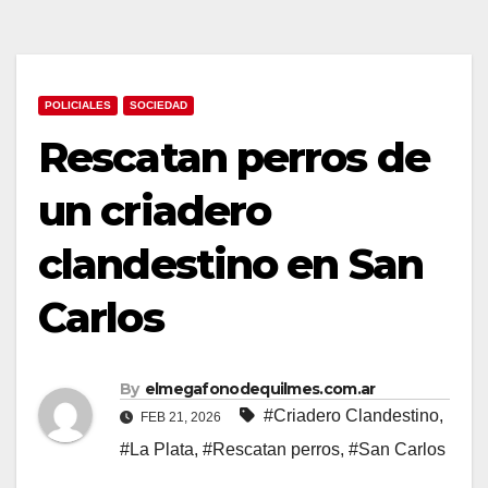
POLICIALES
SOCIEDAD
Rescatan perros de
un criadero
clandestino en San
Carlos
By
elmegafonodequilmes.com.ar
#Criadero Clandestino
,
FEB 21, 2026
#La Plata
,
#Rescatan perros
,
#San Carlos