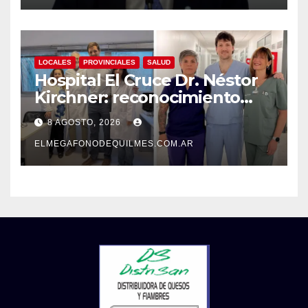
LOCALES
PROVINCIALES
SALUD
Hospital El Cruce Dr. Néstor
Kirchner: reconocimiento
internacional a la calidad de
8 AGOSTO, 2026
su atención
ELMEGAFONODEQUILMES.COM.AR