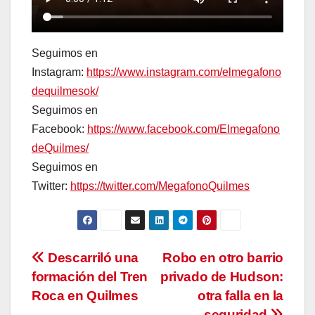
Seguimos en
Instagram:
https://www.instagram.com/elmegafono
dequilmesok/
Seguimos en
Facebook:
https://www.facebook.com/Elmegafono
deQuilmes/
Seguimos en
Twitter:
https://twitter.com/MegafonoQuilmes
Navegación
Descarriló una
Robo en otro barrio
formación del Tren
privado de Hudson:
de
Roca en Quilmes
otra falla en la
seguridad