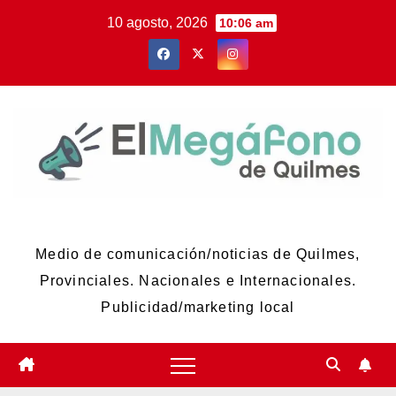
Skip
10 agosto, 2026
10:06 am
to
content
El Megáfono de Quilmes
Medio de comunicación/noticias de Quilmes,
Provinciales. Nacionales e Internacionales.
Publicidad/marketing local