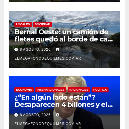
LOCALES
SOCIEDAD
Bernal Oeste: un camión de
fletes quedó al borde de caer
al arroyo Las Piedras
8 AGOSTO, 2026
ELMEGAFONODEQUILMES.COM.AR
ECONOMIA
INTERNACIONALES
NACIONALES
POLÍTICA
¿“En algún lado están”?
Desaparecen 4 billones y el
presidente del BCRA
8 AGOSTO, 2026
responde con una risita
ELMEGAFONODEQUILMES.COM.AR