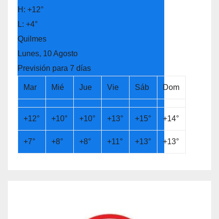
H:
+
12°
L:
+
4°
Quilmes
Lunes, 10 Agosto
Previsión para 7 días
Mar
Mié
Jue
Vie
Sáb
Dom
+
12°
+
10°
+
10°
+
13°
+
15°
+
14°
+
7°
+
8°
+
8°
+
11°
+
13°
+
13°