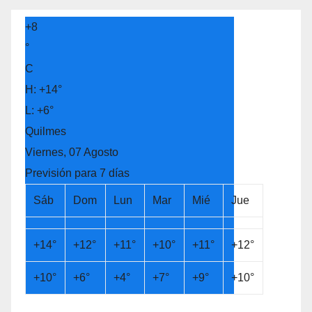
+
8
°
C
H:
+
14°
L:
+
6°
Quilmes
Viernes, 07 Agosto
Previsión para 7 días
Sáb
Dom
Lun
Mar
Mié
Jue
+
14°
+
12°
+
11°
+
10°
+
11°
+
12°
+
10°
+
6°
+
4°
+
7°
+
9°
+
10°