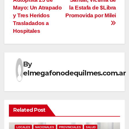
de
Mayo: Un Atrapado
la Estafa de $Libra
entradas
y Tres Heridos
Promovida por Milei
Trasladados a
Hospitales
By
elmegafonodequilmes.com.ar
Related Post
LOCALES
NACIONALES
PROVINCIALES
SALUD