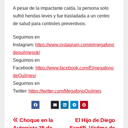
A pesar de la impactante caída, la persona solo
sufrió heridas leves y fue trasladada a un centro
de salud para controles preventivos.
Seguimos en
Instagram:
https://www.instagram.com/elmegafono
dequilmesok/
Seguimos en
Facebook:
https://www.facebook.com/Elmegafono
deQuilmes/
Seguimos en
Twitter:
https://twitter.com/MegafonoQuilmes
Navegación
Choque en la
El Hijo de Diego
Autopista 25 de
Santilli, Víctima de