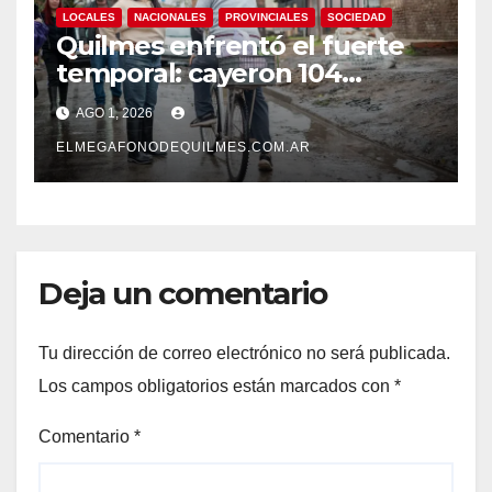
LOCALES
NACIONALES
PROVINCIALES
SOCIEDAD
Quilmes enfrentó el fuerte
temporal: cayeron 104
milímetros de lluvia en 24
AGO 1, 2026
horas.
ELMEGAFONODEQUILMES.COM.AR
Deja un comentario
Tu dirección de correo electrónico no será publicada.
Los campos obligatorios están marcados con
*
Comentario
*