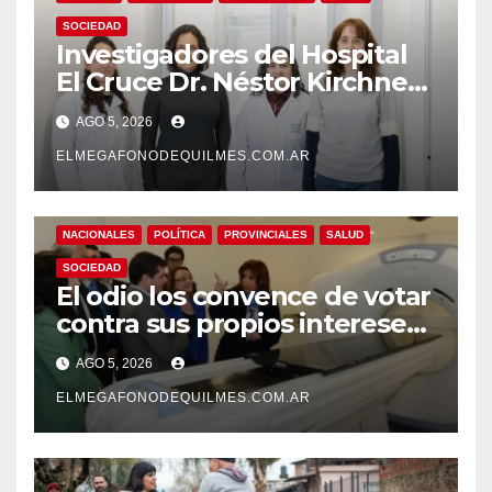
SOCIEDAD
Investigadores del Hospital
El Cruce Dr. Néstor Kirchner
desarrollan un estudio
AGO 5, 2026
pionero sobre el
envejecimiento cerebral y las
ELMEGAFONODEQUILMES.COM.AR
demencias
NACIONALES
POLÍTICA
PROVINCIALES
SALUD
SOCIEDAD
El odio los convence de votar
contra sus propios intereses.
Una Sociedad atrapada en la
AGO 5, 2026
grieta
ELMEGAFONODEQUILMES.COM.AR