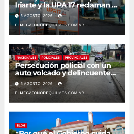
Iriarte y la UPA 17 reclaman el
pase a planta de becarios y
6 AGOSTO, 2026
mejoras laborales
ELMEGAFONODEQUILMES.COM.AR
NACIONALES
POLICIALES
PROVINCIALES
Persecución policial con un
auto volcado y delincuentes
detenidos en San Francisco
6 AGOSTO, 2026
Solano
ELMEGAFONODEQUILMES.COM.AR
BLOG
¿Por qué el Gobierno cuida