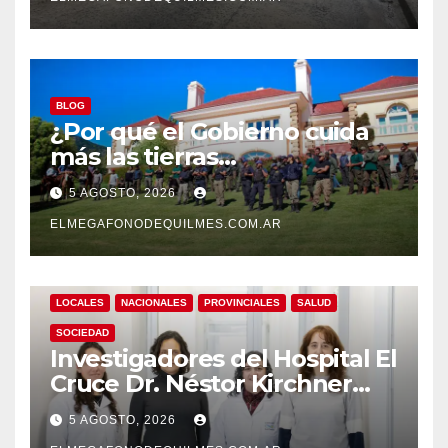
BLOG
¿Por qué el Gobierno cuida
más las tierras
extranjerizadas que el
5 AGOSTO, 2026
patrimonio de todos los
argentinos?
ELMEGAFONODEQUILMES.COM.AR
LOCALES
NACIONALES
PROVINCIALES
SALUD
SOCIEDAD
Investigadores del Hospital El
Cruce Dr. Néstor Kirchner
desarrollan un estudio
5 AGOSTO, 2026
pionero sobre el