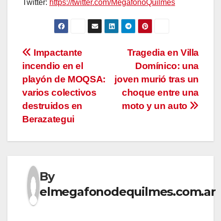
Twitter:
https://twitter.com/MegafonoQuilmes
Navegación
Impactante
Tragedia en Villa
incendio en el
Domínico: una
de
playón de MOQSA:
joven murió tras un
entradas
varios colectivos
choque entre una
destruidos en
moto y un auto
Berazategui
By
elmegafonodequilmes.com.ar