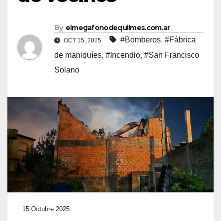
By
elmegafonodequilmes.com.ar
#Bomberos
,
#Fábrica
OCT 15, 2025
de maniquíes
,
#Incendio
,
#San Francisco
Solano
15 Octubre 2025