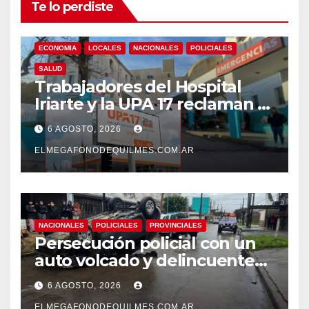
Te lo perdiste
ECONOMIA
LOCALES
NACIONALES
POLICIALES
SALUD
Trabajadores del Hospital
Iriarte y la UPA 17 reclaman el
pase a planta de becarios y
6 AGOSTO, 2026
mejoras laborales
ELMEGAFONODEQUILMES.COM.AR
NACIONALES
POLICIALES
PROVINCIALES
Persecución policial con un
auto volcado y delincuentes
detenidos en San Francisco
6 AGOSTO, 2026
Solano
ELMEGAFONODEQUILMES.COM.AR