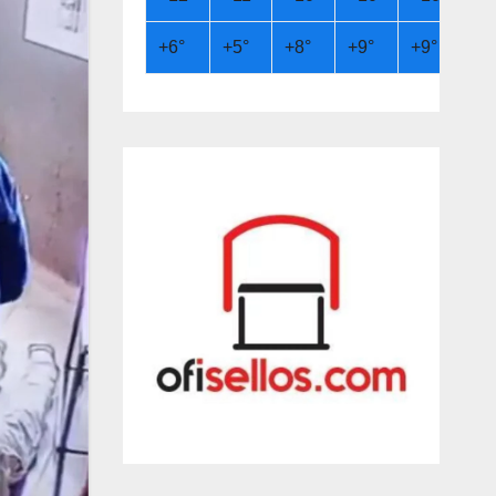
+
6°
+
5°
+
8°
+
9°
+
9°
+
6