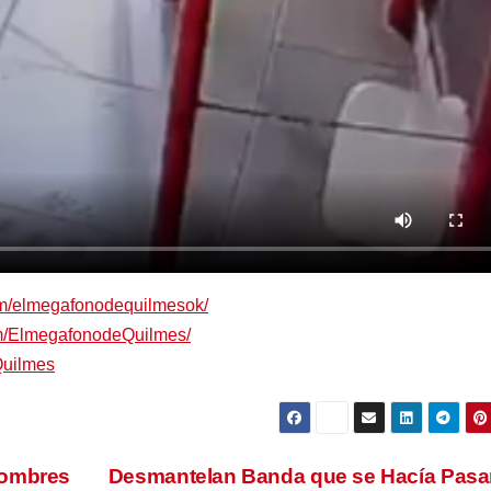
om/elmegafonodequilmesok/
om/ElmegafonodeQuilmes/
Quilmes
Hombres
Desmantelan Banda que se Hacía Pasa