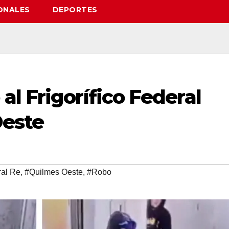
ONALES
DEPORTES
l Frigorífico Federal
Oeste
ral Re
,
#Quilmes Oeste
,
#Robo