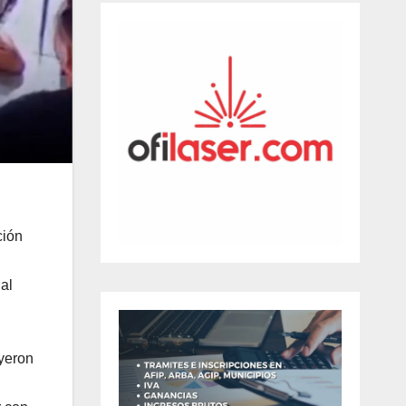
ción
al
uyeron