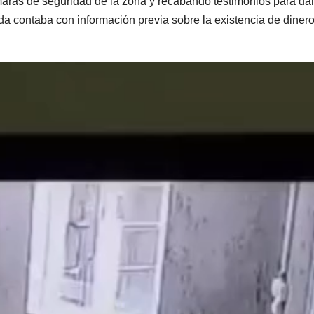
aras de seguridad de la zona y recabando testimonios para da
da contaba con información previa sobre la existencia de diner