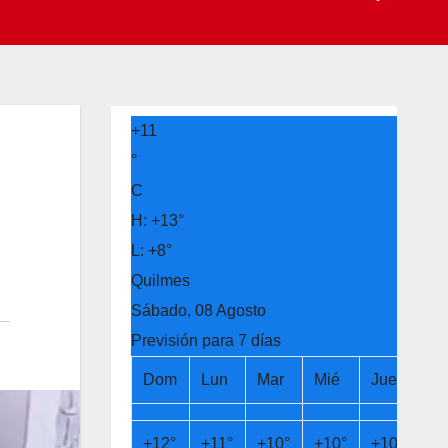
+
11
°
C
H:
+
13°
L:
+
8°
Quilmes
Sábado, 08 Agosto
Previsión para 7 días
Dom
Lun
Mar
Mié
Jue
Vi
+
12°
+
11°
+
10°
+
10°
+
10°
+
1