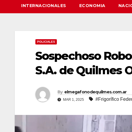
INTERNACIONALES
ECONOMIA
NACI
POLICIALES
Sospechoso Robo a
S.A. de Quilmes 
By
elmegafonodequilmes.com.ar
#Frigorífico Fede
MAR 1, 2025