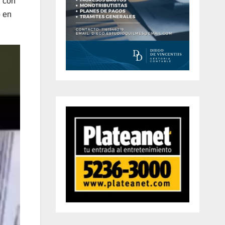
r con
o en