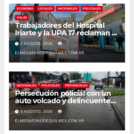
ECONOMIA
LOCALES
NACIONALES
POLICIALES
SALUD
Trabajadores del Hospital
Iriarte y la UPA 17 reclaman el
pase a planta de becarios y
6 AGOSTO, 2026
mejoras laborales
ELMEGAFONODEQUILMES.COM.AR
NACIONALES
POLICIALES
PROVINCIALES
Persecución policial con un
auto volcado y delincuentes
detenidos en San Francisco
6 AGOSTO, 2026
Solano
ELMEGAFONODEQUILMES.COM.AR