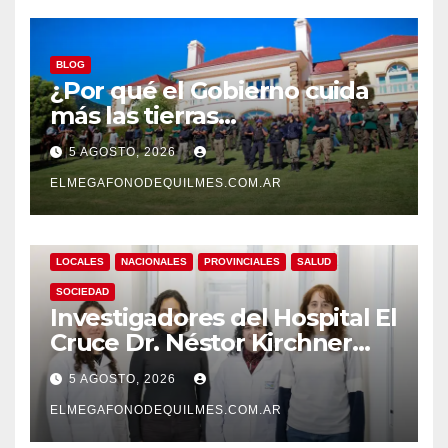
BLOG
¿Por qué el Gobierno cuida
más las tierras
extranjerizadas que el
5 AGOSTO, 2026
patrimonio de todos los
argentinos?
ELMEGAFONODEQUILMES.COM.AR
LOCALES
NACIONALES
PROVINCIALES
SALUD
SOCIEDAD
Investigadores del Hospital El
Cruce Dr. Néstor Kirchner
desarrollan un estudio
5 AGOSTO, 2026
pionero sobre el
envejecimiento cerebral y las
ELMEGAFONODEQUILMES.COM.AR
demencias