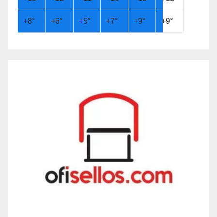
+
8°
+
6°
+
5°
+
7°
+
9°
+
9°