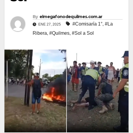
By
elmegafonodequilmes.com.ar
#Comisaría 1°
,
#La
ENE 27, 2025
Ribera
,
#Quilmes
,
#Sol a Sol