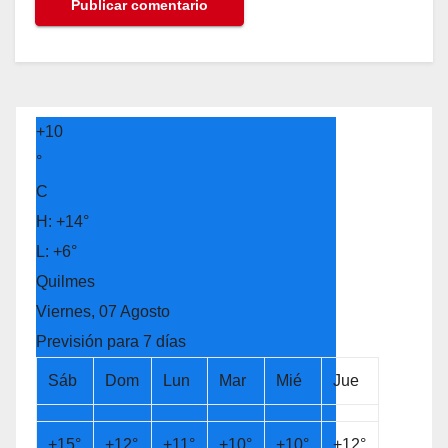
+
10
°
C
H:
+
14°
L:
+
6°
Quilmes
Viernes, 07 Agosto
Previsión para 7 días
Sáb
Dom
Lun
Mar
Mié
Jue
+
15°
+
12°
+
11°
+
10°
+
10°
+
12°