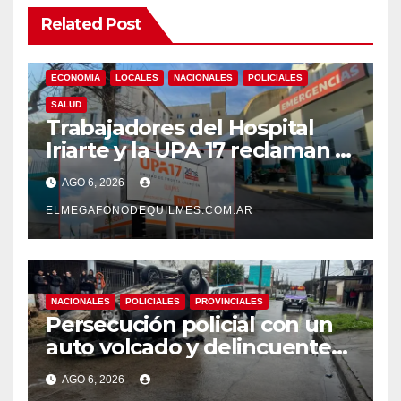
Related Post
ECONOMIA
LOCALES
NACIONALES
POLICIALES
SALUD
Trabajadores del Hospital
Iriarte y la UPA 17 reclaman el
pase a planta de becarios y
AGO 6, 2026
mejoras laborales
ELMEGAFONODEQUILMES.COM.AR
NACIONALES
POLICIALES
PROVINCIALES
Persecución policial con un
auto volcado y delincuentes
detenidos en San Francisco
AGO 6, 2026
Solano