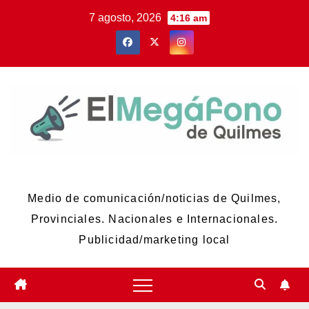
Skip
7 agosto, 2026
4:16 am
to
content
El Megáfono de Quilmes
Medio de comunicación/noticias de Quilmes,
Provinciales. Nacionales e Internacionales.
Publicidad/marketing local