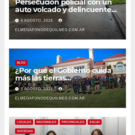
Persecución policial con un
auto volcado y delincuentes
detenidos en San Francisco
6 AGOSTO, 2026
Solano
ELMEGAFONODEQUILMES.COM.AR
BLOG
¿Por qué el Gobierno cuida
más las tierras
extranjerizadas que el
5 AGOSTO, 2026
patrimonio de todos los
argentinos?
ELMEGAFONODEQUILMES.COM.AR
LOCALES
NACIONALES
PROVINCIALES
SALUD
SOCIEDAD