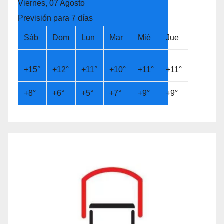
Viernes, 07 Agosto
Previsión para 7 días
Sáb
Dom
Lun
Mar
Mié
Jue
+
15°
+
12°
+
11°
+
10°
+
11°
+
11°
+
8°
+
6°
+
5°
+
7°
+
9°
+
9°