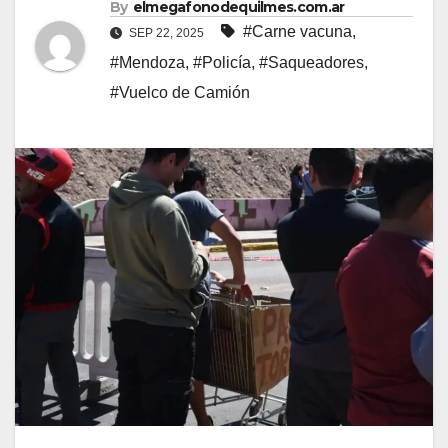
By
elmegafonodequilmes.com.ar
#Carne vacuna
,
SEP 22, 2025
#Mendoza
,
#Policía
,
#Saqueadores
,
#Vuelco de Camión