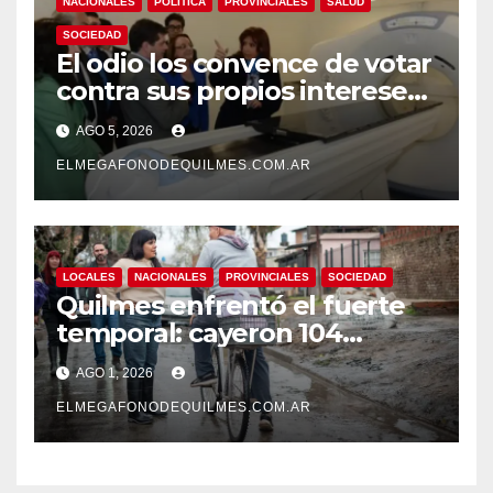
NACIONALES
POLÍTICA
PROVINCIALES
SALUD
SOCIEDAD
El odio los convence de votar
contra sus propios intereses.
Una Sociedad atrapada en la
AGO 5, 2026
grieta
ELMEGAFONODEQUILMES.COM.AR
LOCALES
NACIONALES
PROVINCIALES
SOCIEDAD
Quilmes enfrentó el fuerte
temporal: cayeron 104
milímetros de lluvia en 24
AGO 1, 2026
horas.
ELMEGAFONODEQUILMES.COM.AR