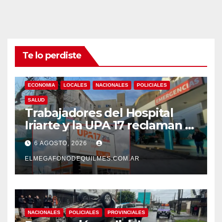
Te lo perdiste
ECONOMIA
LOCALES
NACIONALES
POLICIALES
SALUD
Trabajadores del Hospital
Iriarte y la UPA 17 reclaman el
pase a planta de becarios y
6 AGOSTO, 2026
mejoras laborales
ELMEGAFONODEQUILMES.COM.AR
NACIONALES
POLICIALES
PROVINCIALES