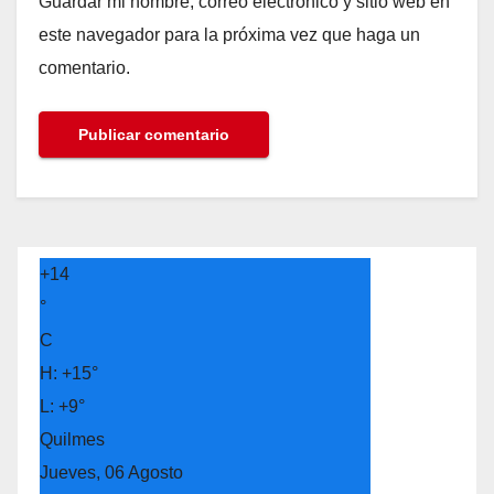
Guardar mi nombre, correo electrónico y sitio web en
este navegador para la próxima vez que haga un
comentario.
+
14
°
C
H:
+
15°
L:
+
9°
Quilmes
Jueves, 06 Agosto