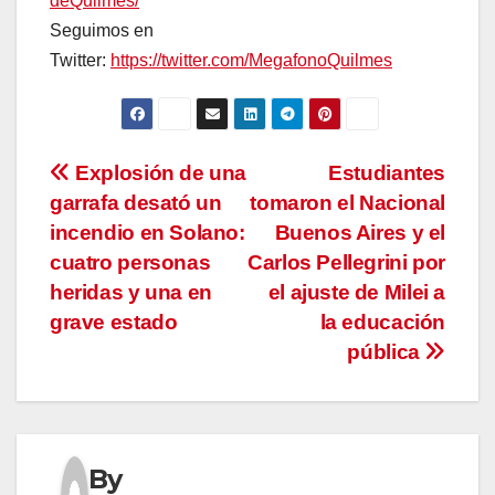
deQuilmes/
Seguimos en
Twitter:
https://twitter.com/MegafonoQuilmes
Navegación
Explosión de una
Estudiantes
garrafa desató un
tomaron el Nacional
de
incendio en Solano:
Buenos Aires y el
entradas
cuatro personas
Carlos Pellegrini por
heridas y una en
el ajuste de Milei a
grave estado
la educación
pública
By