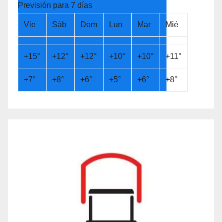
Previsión para 7 días
Vie
Sáb
Dom
Lun
Mar
Mié
+
15°
+
12°
+
12°
+
10°
+
10°
+
11°
+
7°
+
8°
+
6°
+
5°
+
6°
+
8°