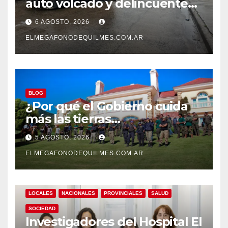
auto volcado y delincuentes
detenidos en San Francisco
6 AGOSTO, 2026
Solano
ELMEGAFONODEQUILMES.COM.AR
BLOG
¿Por qué el Gobierno cuida
más las tierras
extranjerizadas que el
5 AGOSTO, 2026
patrimonio de todos los
argentinos?
ELMEGAFONODEQUILMES.COM.AR
LOCALES
NACIONALES
PROVINCIALES
SALUD
SOCIEDAD
Investigadores del Hospital El