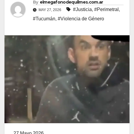
By
elmegafonodequilmes.com.ar
#Justicia
,
#Perimetral
,
MAY 27, 2026
#Tucumán
,
#Violencia de Género
27 Mayo 2026