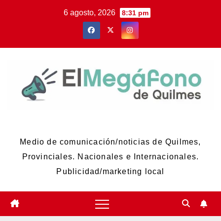
Skip
6 agosto, 2026
8:31 pm
to
content
El Megáfono de Quilmes
Medio de comunicación/noticias de Quilmes,
Provinciales. Nacionales e Internacionales.
Publicidad/marketing local