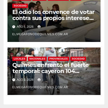
SOCIEDAD
El odio los convence de votar
contra sus propios intereses.
Una Sociedad atrapada en la
AGO 5, 2026
grieta
ELMEGAFONODEQUILMES.COM.AR
LOCALES
NACIONALES
PROVINCIALES
SOCIEDAD
Quilmes enfrentó el fuerte
temporal: cayeron 104
milímetros de lluvia en 24
AGO 1, 2026
horas.
ELMEGAFONODEQUILMES.COM.AR