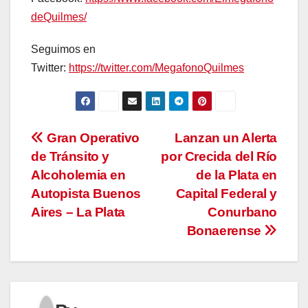
deQuilmes/
Seguimos en
Twitter:
https://twitter.com/MegafonoQuilmes
Navegación
Gran Operativo
Lanzan un Alerta
de Tránsito y
por Crecida del Río
de
Alcoholemia en
de la Plata en
entradas
Autopista Buenos
Capital Federal y
Aires – La Plata
Conurbano
Bonaerense