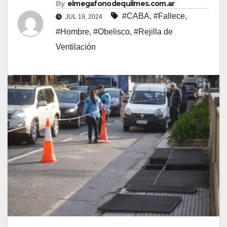
By
elmegafonodequilmes.com.ar
#CABA
,
#Fallece
,
JUL 19, 2024
#Hombre
,
#Obelisco
,
#Rejilla de
Ventilación