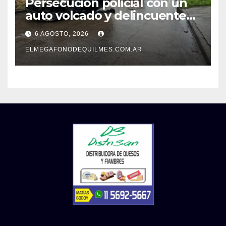
Persecución policial con un
auto volcado y delincuentes
detenidos en San Francisco
6 AGOSTO, 2026
Solano
ELMEGAFONODEQUILMES.COM.AR