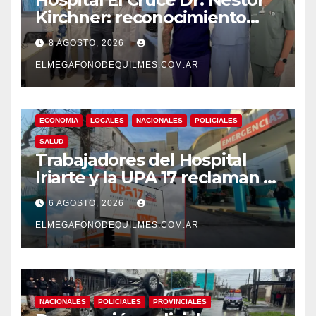
Kirchner: reconocimiento
internacional a la calidad de
8 AGOSTO, 2026
su atención
ELMEGAFONODEQUILMES.COM.AR
ECONOMIA
LOCALES
NACIONALES
POLICIALES
SALUD
Trabajadores del Hospital
Iriarte y la UPA 17 reclaman el
pase a planta de becarios y
6 AGOSTO, 2026
mejoras laborales
ELMEGAFONODEQUILMES.COM.AR
NACIONALES
POLICIALES
PROVINCIALES