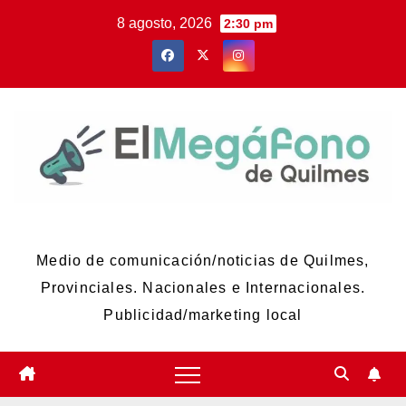
Skip
8 agosto, 2026
2:30 pm
to
content
El Megáfono de Quilmes
Medio de comunicación/noticias de Quilmes,
Provinciales. Nacionales e Internacionales.
Publicidad/marketing local