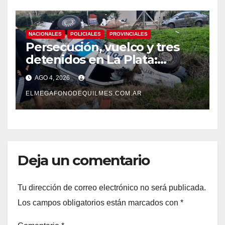
NACIONALES
POLICIALES
PROVINCIALES
Persecución, vuelco y tres
detenidos en La Plata:
recuperaron motos robadas
AGO 4, 2026
tras un operativo policial
ELMEGAFONODEQUILMES.COM.AR
Deja un comentario
Tu dirección de correo electrónico no será publicada.
Los campos obligatorios están marcados con
*