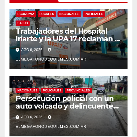
ECONOMIA
LOCALES
NACIONALES
POLICIALES
SALUD
Trabajadores del Hospital
Iriarte y la UPA 17 reclaman el
pase a planta de becarios y
AGO 6, 2026
mejoras laborales
ELMEGAFONODEQUILMES.COM.AR
NACIONALES
POLICIALES
PROVINCIALES
Persecución policial con un
auto volcado y delincuentes
detenidos en San Francisco
AGO 6, 2026
Solano
ELMEGAFONODEQUILMES.COM.AR