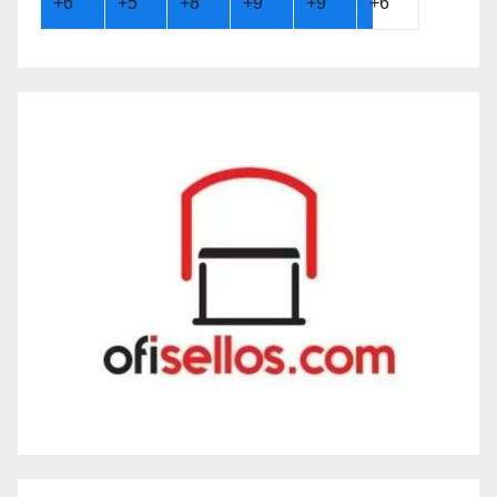
+
6°
+
5°
+
8°
+
9°
+
9°
+
6°