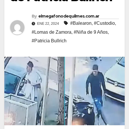
By
elmegafonodequilmes.com.ar
#Balearon
,
#Custodio
,
ENE 22, 2024
#Lomas de Zamora
,
#Niña de 9 Años
,
#Patricia Bullrich