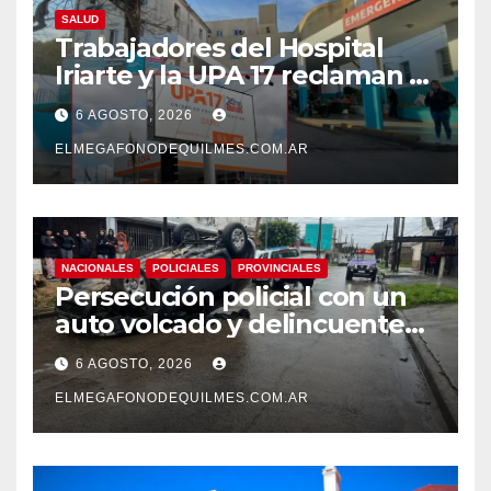
SALUD
Trabajadores del Hospital
Iriarte y la UPA 17 reclaman el
pase a planta de becarios y
6 AGOSTO, 2026
mejoras laborales
ELMEGAFONODEQUILMES.COM.AR
NACIONALES
POLICIALES
PROVINCIALES
Persecución policial con un
auto volcado y delincuentes
detenidos en San Francisco
6 AGOSTO, 2026
Solano
ELMEGAFONODEQUILMES.COM.AR