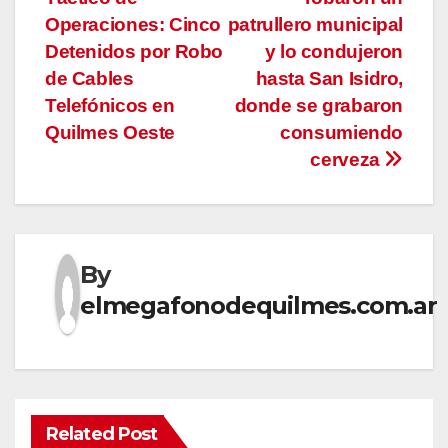
entradas
Operaciones: Cinco
patrullero municipal
Detenidos por Robo
y lo condujeron
de Cables
hasta San Isidro,
Telefónicos en
donde se grabaron
Quilmes Oeste
consumiendo
cerveza
By
elmegafonodequilmes.com.ar
Related Post