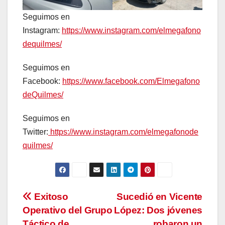
Seguimos en
Instagram:
https://www.instagram.com/elmegafono
dequilmes/
Seguimos en
Facebook:
https://www.facebook.com/Elmegafono
deQuilmes/
Seguimos en
Twitter:
https://www.instagram.com/elmegafonode
quilmes/
Navegación
Exitoso
Sucedió en Vicente
Operativo del Grupo
López: Dos jóvenes
de
Táctico de
robaron un