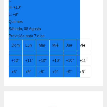
C
H:
+
13°
L:
+
8°
Quilmes
Sábado, 08 Agosto
Previsión para 7 días
Dom
Lun
Mar
Mié
Jue
Vie
+
12°
+
11°
+
10°
+
10°
+
10°
+
11°
+
6°
+
5°
+
8°
+
9°
+
9°
+
6°