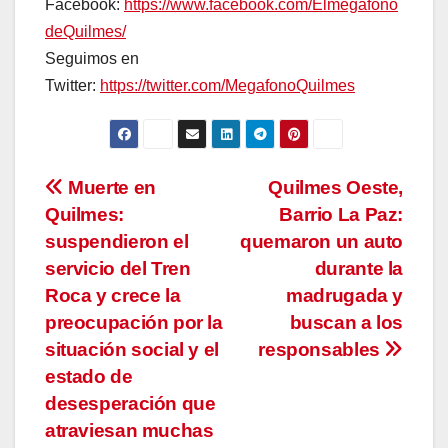
Facebook:
https://www.facebook.com/Elmegafono
deQuilmes/
Seguimos en
Twitter:
https://twitter.com/MegafonoQuilmes
Navegación
Muerte en
Quilmes Oeste,
Quilmes:
Barrio La Paz:
de
suspendieron el
quemaron un auto
entradas
servicio del Tren
durante la
Roca y crece la
madrugada y
preocupación por la
buscan a los
situación social y el
responsables
estado de
desesperación que
atraviesan muchas