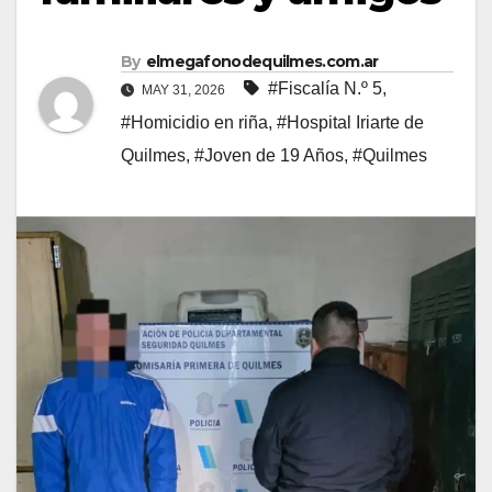
By
elmegafonodequilmes.com.ar
#Fiscalía N.º 5
,
MAY 31, 2026
#Homicidio en riña
,
#Hospital Iriarte de
Quilmes
,
#Joven de 19 Años
,
#Quilmes