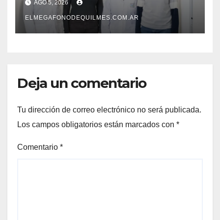
AGO 5, 2026
pionero sobre el
envejecimiento cerebral y las
ELMEGAFONODEQUILMES.COM.AR
demencias
Deja un comentario
Tu dirección de correo electrónico no será publicada.
Los campos obligatorios están marcados con
*
Comentario
*