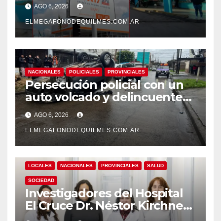
pase a planta de becarios y
AGO 6, 2026
mejoras laborales
ELMEGAFONODEQUILMES.COM.AR
NACIONALES
POLICIALES
PROVINCIALES
Persecución policial con un
auto volcado y delincuentes
detenidos en San Francisco
AGO 6, 2026
Solano
ELMEGAFONODEQUILMES.COM.AR
LOCALES
NACIONALES
PROVINCIALES
SALUD
SOCIEDAD
Investigadores del Hospital
El Cruce Dr. Néstor Kirchner
desarrollan un estudio