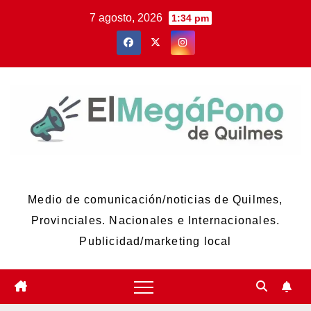
Skip
7 agosto, 2026
1:34 pm
to
content
El Megáfono de Quilmes
Medio de comunicación/noticias de Quilmes,
Provinciales. Nacionales e Internacionales.
Publicidad/marketing local