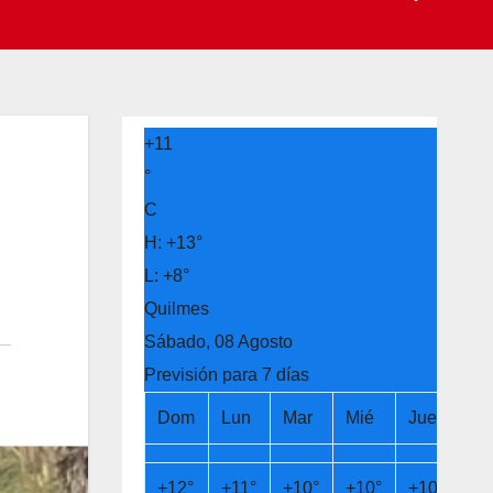
+
11
°
C
H:
+
13°
L:
+
8°
Quilmes
Sábado, 08 Agosto
Previsión para 7 días
Dom
Lun
Mar
Mié
Jue
Vi
+
12°
+
11°
+
10°
+
10°
+
10°
+
1