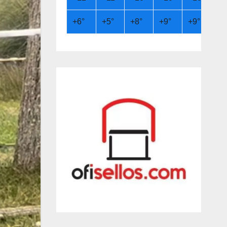
+
6°
+
5°
+
8°
+
9°
+
9°
+
6