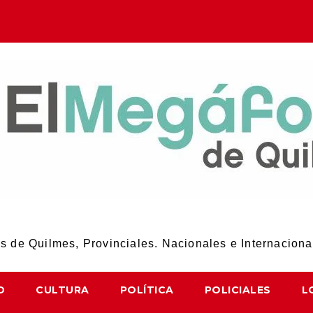
El Megáfono de Quilmes
 de Quilmes, Provinciales. Nacionales e Internaciona
D
CULTURA
POLÍTICA
POLICIALES
L