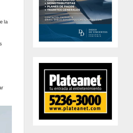
e la
s
ar