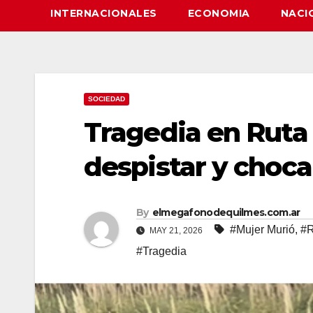
INTERNACIONALES
ECONOMIA
NACI
SOCIEDAD
Tragedia en Ruta 
despistar y choca
By
elmegafonodequilmes.com.ar
#Mujer Murió
,
#R
MAY 21, 2026
#Tragedia