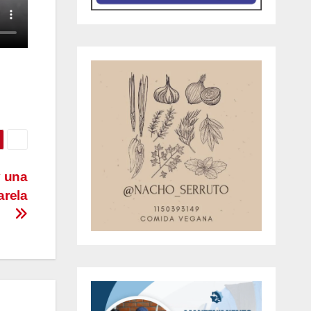
y una
arela