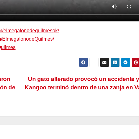
om/elmegafonodequilmesok/
om/ElmegafonodeQuilmes/
Quilmes
aron
Un gato alterado provocó un accidente 
ión de
Kangoo terminó dentro de una zanja en V