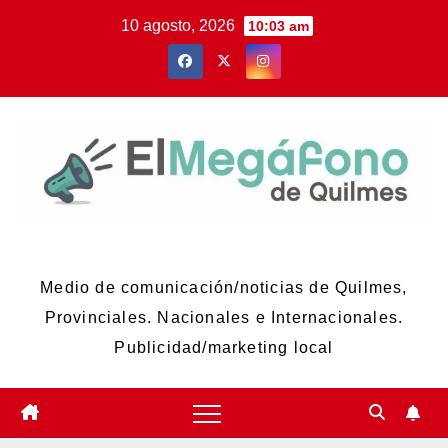
Skip
10 agosto, 2026
10:03 am
to
content
El Megáfono de Quilmes
Medio de comunicación/noticias de Quilmes,
Provinciales. Nacionales e Internacionales.
Publicidad/marketing local