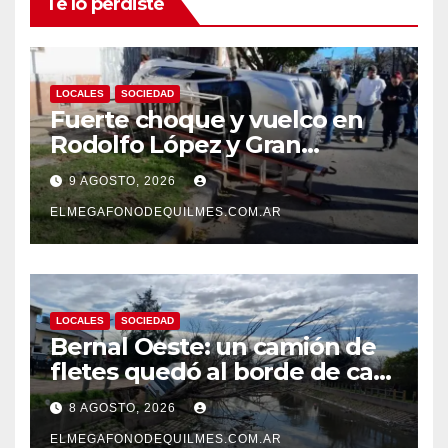
Te lo perdiste
LOCALES
SOCIEDAD
Fuerte choque y vuelco en
Rodolfo López y Gran
Canaria, Quilmes Oeste
9 AGOSTO, 2026
ELMEGAFONODEQUILMES.COM.AR
LOCALES
SOCIEDAD
Bernal Oeste: un camión de
fletes quedó al borde de caer
al arroyo Las Piedras
8 AGOSTO, 2026
ELMEGAFONODEQUILMES.COM.AR