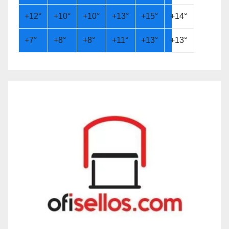
+
12°
+
10°
+
10°
+
13°
+
15°
+
14°
+
7°
+
8°
+
8°
+
11°
+
13°
+
13°