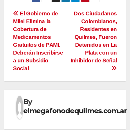
Navegación
El Gobierno de
Dos Ciudadanos
Milei Elimina la
Colombianos,
de
Cobertura de
Residentes en
entradas
Medicamentos
Quilmes, Fueron
Gratuitos de PAMI.
Detenidos en La
Deberán Inscribirse
Plata con un
a un Subsidio
Inhibidor de Señal
Social
By
elmegafonodequilmes.com.ar