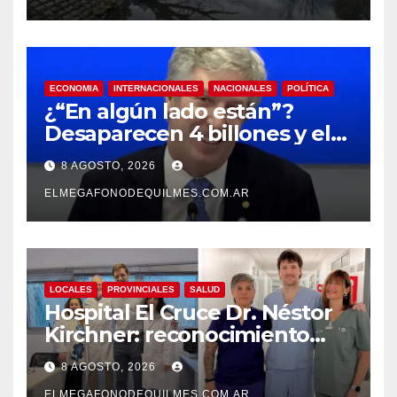
ECONOMIA
INTERNACIONALES
NACIONALES
POLÍTICA
¿“En algún lado están”?
Desaparecen 4 billones y el
presidente del BCRA
8 AGOSTO, 2026
responde con una risita
ELMEGAFONODEQUILMES.COM.AR
LOCALES
PROVINCIALES
SALUD
Hospital El Cruce Dr. Néstor
Kirchner: reconocimiento
internacional a la calidad de
8 AGOSTO, 2026
su atención
ELMEGAFONODEQUILMES.COM.AR