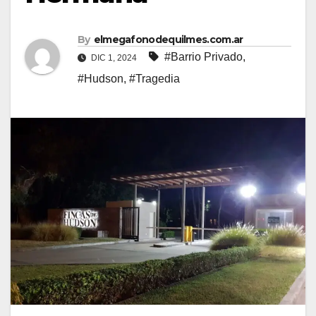
By
elmegafonodequilmes.com.ar
#Barrio Privado
,
DIC 1, 2024
#Hudson
,
#Tragedia