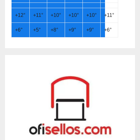
+
12°
+
11°
+
10°
+
10°
+
10°
+
11°
+
6°
+
5°
+
8°
+
9°
+
9°
+
6°