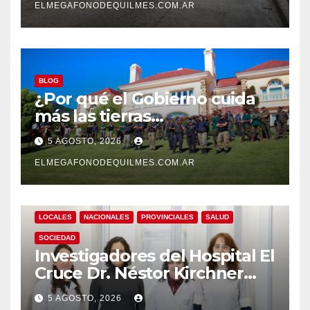
ELMEGAFONODEQUILMES.COM.AR
BLOG
¿Por qué el Gobierno cuida
más las tierras
extranjerizadas que el
5 AGOSTO, 2026
patrimonio de todos los
argentinos?
ELMEGAFONODEQUILMES.COM.AR
LOCALES
NACIONALES
PROVINCIALES
SALUD
SOCIEDAD
Investigadores del Hospital El
Cruce Dr. Néstor Kirchner
desarrollan un estudio
5 AGOSTO, 2026
pionero sobre el