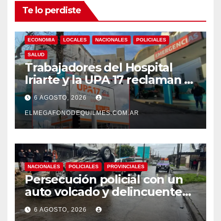
Te lo perdiste
ECONOMIA
LOCALES
NACIONALES
POLICIALES
SALUD
Trabajadores del Hospital
Iriarte y la UPA 17 reclaman el
pase a planta de becarios y
6 AGOSTO, 2026
mejoras laborales
ELMEGAFONODEQUILMES.COM.AR
NACIONALES
POLICIALES
PROVINCIALES
Persecución policial con un
auto volcado y delincuentes
detenidos en San Francisco
6 AGOSTO, 2026
Solano