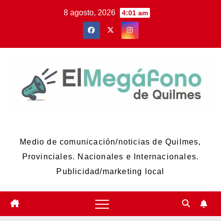
Skip
8 agosto, 2026
4:01 am
to
content
El Megáfono de Quilmes
Medio de comunicación/noticias de Quilmes,
Provinciales. Nacionales e Internacionales.
Publicidad/marketing local