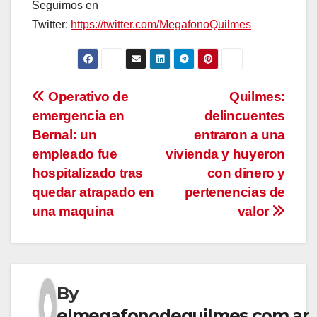
Seguimos en
Twitter:
https://twitter.com/MegafonoQuilmes
Navegación
Operativo de
Quilmes:
emergencia en
delincuentes
de
Bernal: un
entraron a una
entradas
empleado fue
vivienda y huyeron
hospitalizado tras
con dinero y
quedar atrapado en
pertenencias de
una maquina
valor
By
elmegafonodequilmes.com.ar