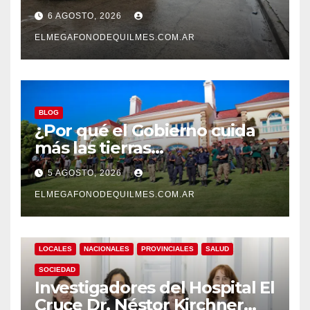
detenidos en San Francisco
6 AGOSTO, 2026
Solano
ELMEGAFONODEQUILMES.COM.AR
BLOG
¿Por qué el Gobierno cuida
más las tierras
extranjerizadas que el
5 AGOSTO, 2026
patrimonio de todos los
argentinos?
ELMEGAFONODEQUILMES.COM.AR
LOCALES
NACIONALES
PROVINCIALES
SALUD
SOCIEDAD
Investigadores del Hospital El
Cruce Dr. Néstor Kirchner