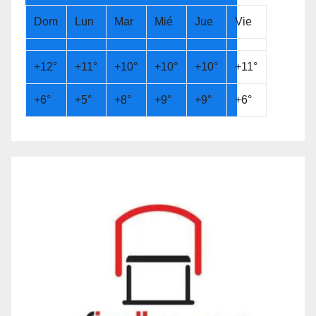
Dom
Lun
Mar
Mié
Jue
Vie
+
12°
+
11°
+
10°
+
10°
+
10°
+
11°
+
6°
+
5°
+
8°
+
9°
+
9°
+
6°