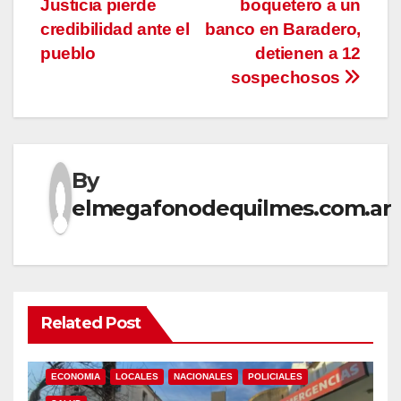
entradas
Justicia pierde
boquetero a un
credibilidad ante el
banco en Baradero,
pueblo
detienen a 12
sospechosos
By
elmegafonodequilmes.com.ar
Related Post
ECONOMIA
LOCALES
NACIONALES
POLICIALES