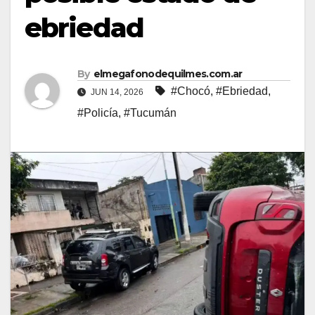
ebriedad
By
elmegafonodequilmes.com.ar
#Chocó
,
#Ebriedad
,
JUN 14, 2026
#Policía
,
#Tucumán