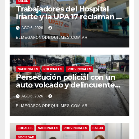
SALUD
Trabajadores del Hospital
Iriarte y la UPA 17 reclaman el
pase a planta de becarios y
AGO 6, 2026
mejoras laborales
ELMEGAFONODEQUILMES.COM.AR
NACIONALES
POLICIALES
PROVINCIALES
Persecución policial con un
auto volcado y delincuentes
detenidos en San Francisco
AGO 6, 2026
Solano
ELMEGAFONODEQUILMES.COM.AR
LOCALES
NACIONALES
PROVINCIALES
SALUD
SOCIEDAD