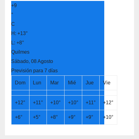
+
9
°
C
H:
+
13°
L:
+
8°
Quilmes
Sábado, 08 Agosto
Previsión para 7 días
Dom
Lun
Mar
Mié
Jue
Vie
+
12°
+
11°
+
10°
+
10°
+
11°
+
12°
+
6°
+
5°
+
8°
+
9°
+
9°
+
10°