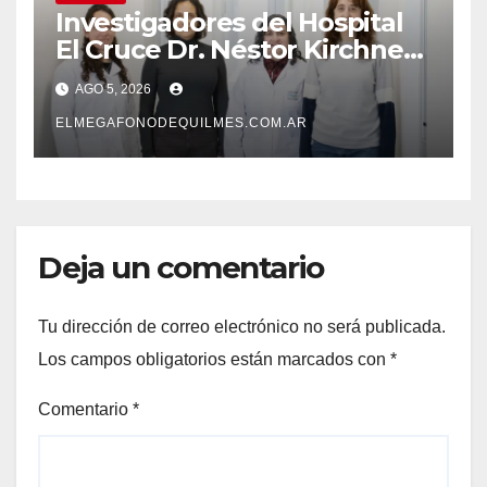
Investigadores del Hospital
El Cruce Dr. Néstor Kirchner
desarrollan un estudio
AGO 5, 2026
pionero sobre el
envejecimiento cerebral y las
ELMEGAFONODEQUILMES.COM.AR
demencias
Deja un comentario
Tu dirección de correo electrónico no será publicada.
Los campos obligatorios están marcados con
*
Comentario
*