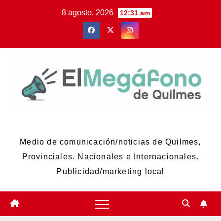
Skip
8 agosto, 2026
12:31 am
to
content
El Megáfono de Quilmes
Medio de comunicación/noticias de Quilmes,
Provinciales. Nacionales e Internacionales.
Publicidad/marketing local