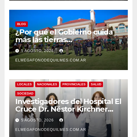
BLOG
¿Por qué el Gobierno cuida
más las tierras
extranjerizadas que el
5 AGOSTO, 2026
patrimonio de todos los
argentinos?
ELMEGAFONODEQUILMES.COM.AR
LOCALES
NACIONALES
PROVINCIALES
SALUD
SOCIEDAD
Investigadores del Hospital El
Cruce Dr. Néstor Kirchner
desarrollan un estudio
5 AGOSTO, 2026
pionero sobre el
envejecimiento cerebral y las
ELMEGAFONODEQUILMES.COM.AR