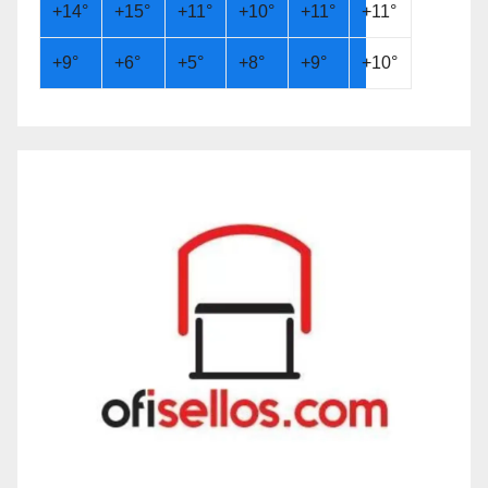
+
14°
+
15°
+
11°
+
10°
+
11°
+
11°
+
9°
+
6°
+
5°
+
8°
+
9°
+
10°