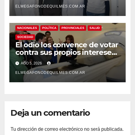
pionero sobre el
envejecimiento cerebral y las
ELMEGAFONODEQUILMES.COM.AR
demencias
NACIONALES
POLÍTICA
PROVINCIALES
SALUD
SOCIEDAD
El odio los convence de votar
contra sus propios intereses.
Una Sociedad atrapada en la
AGO 5, 2026
grieta
ELMEGAFONODEQUILMES.COM.AR
Deja un comentario
Tu dirección de correo electrónico no será publicada.