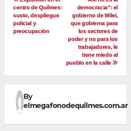
Navegación
centro de Quilmes:
democracia”: el
de
susto, despliegue
gobierno de Milei,
entradas
policial y
que gobierna para
preocupación
los sectores de
poder y no para los
trabajadores, le
tiene miedo al
pueblo en la calle
By
elmegafonodequilmes.com.ar