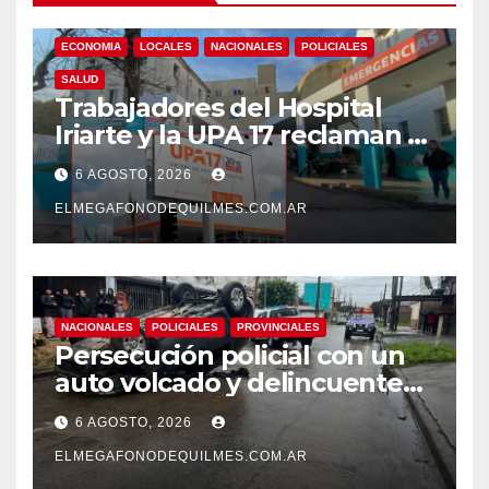
ECONOMIA
LOCALES
NACIONALES
POLICIALES
SALUD
Trabajadores del Hospital
Iriarte y la UPA 17 reclaman el
pase a planta de becarios y
6 AGOSTO, 2026
mejoras laborales
ELMEGAFONODEQUILMES.COM.AR
NACIONALES
POLICIALES
PROVINCIALES
Persecución policial con un
auto volcado y delincuentes
detenidos en San Francisco
6 AGOSTO, 2026
Solano
ELMEGAFONODEQUILMES.COM.AR