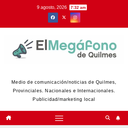
Skip
9 agosto, 2026
7:32 am
to
content
El Megáfono de Quilmes
Medio de comunicación/noticias de Quilmes,
Provinciales. Nacionales e Internacionales.
Publicidad/marketing local