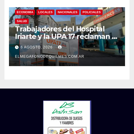
ECONOMIA
LOCALES
NACIONALES
POLICIALES
SALUD
Trabajadores del Hospital
Iriarte y la UPA 17 reclaman el
pase a planta de becarios y
6 AGOSTO, 2026
mejoras laborales
ELMEGAFONODEQUILMES.COM.AR