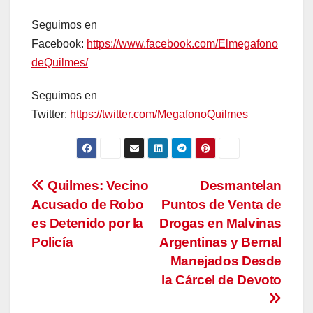
Seguimos en
Facebook:
https://www.facebook.com/Elmegafono
deQuilmes/
Seguimos en
Twitter:
https://twitter.com/MegafonoQuilmes
Navegación
Quilmes: Vecino
Desmantelan
Acusado de Robo
Puntos de Venta de
de
es Detenido por la
Drogas en Malvinas
entradas
Policía
Argentinas y Bernal
Manejados Desde
la Cárcel de Devoto