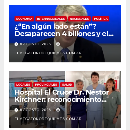
ECONOMIA
INTERNACIONALES
NACIONALES
POLÍTICA
¿“En algún lado están”?
Desaparecen 4 billones y el
presidente del BCRA
8 AGOSTO, 2026
responde con una risita
ELMEGAFONODEQUILMES.COM.AR
LOCALES
PROVINCIALES
SALUD
Hospital El Cruce Dr. Néstor
Kirchner: reconocimiento
internacional a la calidad de
8 AGOSTO, 2026
su atención
ELMEGAFONODEQUILMES.COM.AR