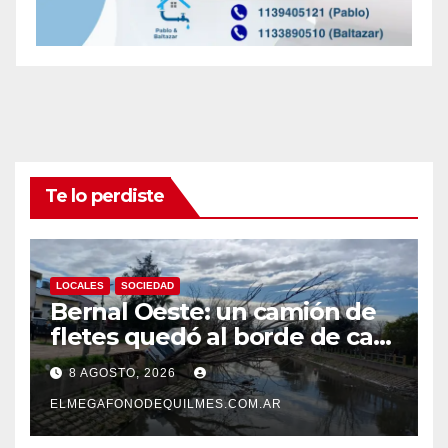
Te lo perdiste
LOCALES
SOCIEDAD
Bernal Oeste: un camión de
fletes quedó al borde de caer
al arroyo Las Piedras
8 AGOSTO, 2026
ELMEGAFONODEQUILMES.COM.AR