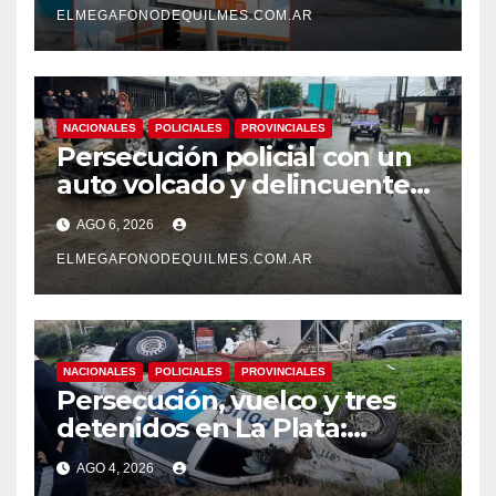
ELMEGAFONODEQUILMES.COM.AR
NACIONALES
POLICIALES
PROVINCIALES
Persecución policial con un
auto volcado y delincuentes
detenidos en San Francisco
AGO 6, 2026
Solano
ELMEGAFONODEQUILMES.COM.AR
NACIONALES
POLICIALES
PROVINCIALES
Persecución, vuelco y tres
detenidos en La Plata:
recuperaron motos robadas
AGO 4, 2026
tras un operativo policial