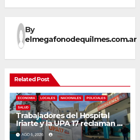
By
elmegafonodequilmes.com.ar
Related Post
ECONOMIA
LOCALES
NACIONALES
POLICIALES
SALUD
Trabajadores del Hospital
Iriarte y la UPA 17 reclaman el
pase a planta de becarios y
AGO 6, 2026
mejoras laborales