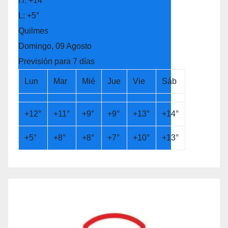
H:
+
14°
L:
+
5°
Quilmes
Domingo, 09 Agosto
Previsión para 7 días
Lun
Mar
Mié
Jue
Vie
Sáb
+
12°
+
11°
+
9°
+
9°
+
13°
+
14°
+
5°
+
8°
+
8°
+
7°
+
10°
+
13°