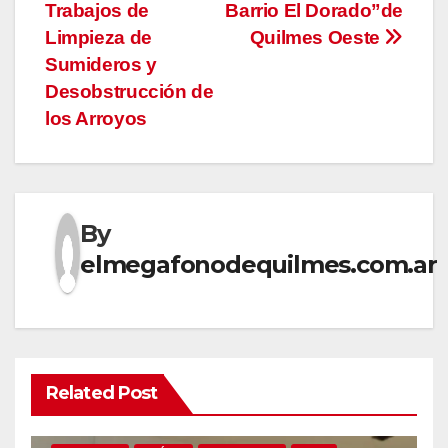
de
Trabajos de
Barrio El Dorado”de
entradas
Limpieza de
Quilmes Oeste
Sumideros y
Desobstrucción de
los Arroyos
By
elmegafonodequilmes.com.ar
Related Post