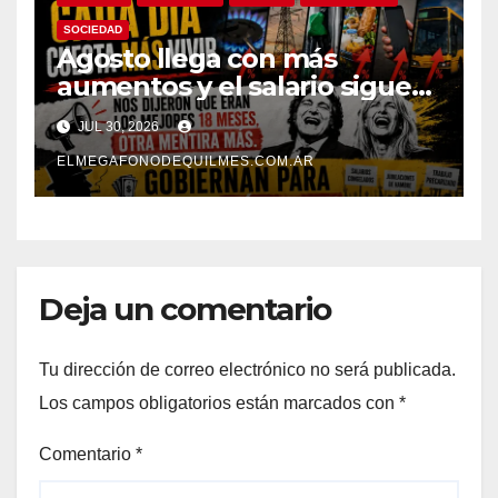
SOCIEDAD
Agosto llega con más
aumentos y el salario sigue
perdiendo: el ajuste no lo
JUL 30, 2026
paga la casta
ELMEGAFONODEQUILMES.COM.AR
Deja un comentario
Tu dirección de correo electrónico no será publicada.
Los campos obligatorios están marcados con
*
Comentario
*