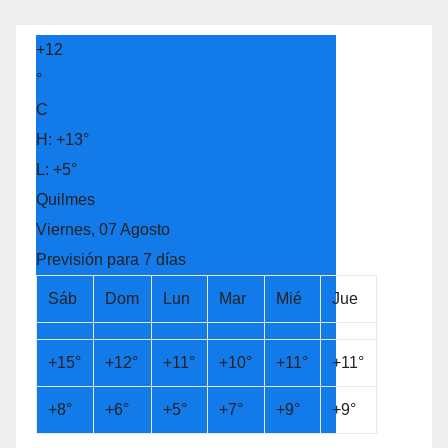
+
12
°
C
H:
+
13°
L:
+
5°
Quilmes
Viernes, 07 Agosto
Previsión para 7 días
Sáb
Dom
Lun
Mar
Mié
Jue
+
15°
+
12°
+
11°
+
10°
+
11°
+
11°
+
8°
+
6°
+
5°
+
7°
+
9°
+
9°