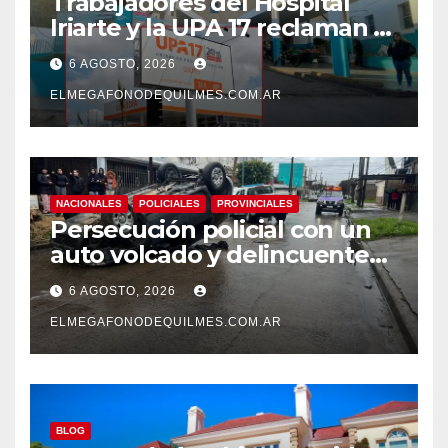
Trabajadores del Hospital
Iriarte y la UPA 17 reclaman el
pase a planta de becarios y
6 AGOSTO, 2026
mejoras laborales
ELMEGAFONODEQUILMES.COM.AR
NACIONALES
POLICIALES
PROVINCIALES
Persecución policial con un
auto volcado y delincuentes
detenidos en San Francisco
6 AGOSTO, 2026
Solano
ELMEGAFONODEQUILMES.COM.AR
BLOG