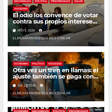
NACIONALES
POLÍTICA
PROVINCIALES
SALUD
SOCIEDAD
El odio los convence de votar
contra sus propios intereses.
Una Sociedad atrapada en la
AGO 5, 2026
grieta
ELMEGAFONODEQUILMES.COM.AR
ECONOMIA
POLÍTICA
SOCIEDAD
Otra vez un tren en llamas: el
ajuste también se paga con
seguridad
JUL 31, 2026
ELMEGAFONODEQUILMES.COM.AR
ECONOMIA
NACIONALES
POLÍTICA
PROVINCIALES