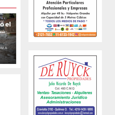
ó el
:
uvia
OM.A