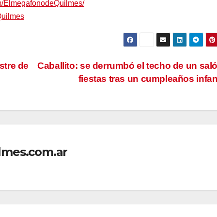
om/ElmegafonodeQuilmes/
Quilmes
stre de
Caballito: se derrumbó el techo de un sal
fiestas tras un cumpleaños infan
lmes.com.ar