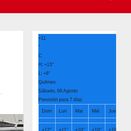
+
11
°
C
H:
+
13°
L:
+
8°
Quilmes
Sábado, 08 Agosto
Previsión para 7 días
Dom
Lun
Mar
Mié
Jue
Vi
+
12°
+
11°
+
10°
+
10°
+
10°
+
1