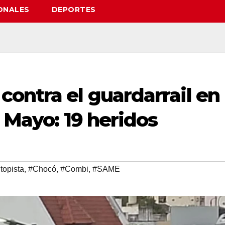
ONALES
DEPORTES
ontra el guardarrail en
e Mayo: 19 heridos
topista
,
#Chocó
,
#Combi
,
#SAME