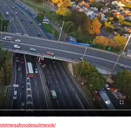
om/elmegafonodequilmesok/