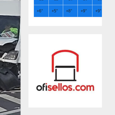
+
6°
+
5°
+
8°
+
9°
+
9°
+
6