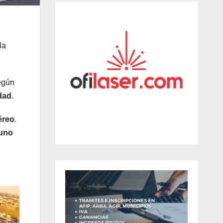
la
Según
dad
.
éreo
.
 uno