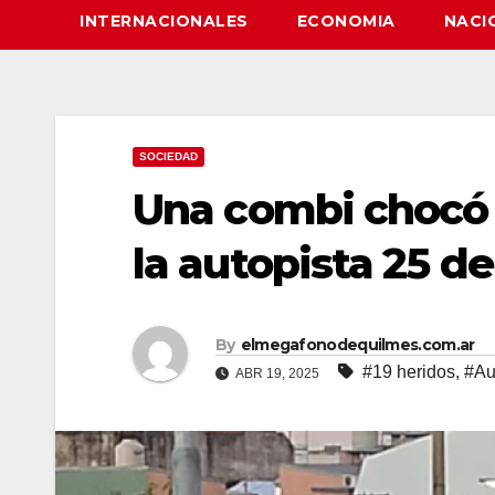
INTERNACIONALES
ECONOMIA
NACI
SOCIEDAD
Una combi chocó c
la autopista 25 d
By
elmegafonodequilmes.com.ar
#19 heridos
,
#Au
ABR 19, 2025