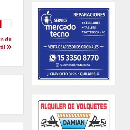
ón de
til