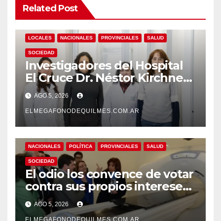
Related Post
LOCALES
NACIONALES
PROVINCIALES
SALUD
SOCIEDAD
Investigadores del Hospital
El Cruce Dr. Néstor Kirchner
desarrollan un estudio
AGO 5, 2026
pionero sobre el
envejecimiento cerebral y las
ELMEGAFONODEQUILMES.COM.AR
demencias
NACIONALES
POLÍTICA
PROVINCIALES
SALUD
SOCIEDAD
El odio los convence de votar
contra sus propios intereses.
Una Sociedad atrapada en la
AGO 5, 2026
grieta
ELMEGAFONODEQUILMES.COM.AR