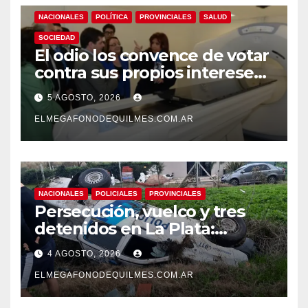
NACIONALES
POLÍTICA
PROVINCIALES
SALUD
SOCIEDAD
El odio los convence de votar
contra sus propios intereses.
Una Sociedad atrapada en la
5 AGOSTO, 2026
grieta
ELMEGAFONODEQUILMES.COM.AR
NACIONALES
POLICIALES
PROVINCIALES
Persecución, vuelco y tres
detenidos en La Plata:
recuperaron motos robadas
4 AGOSTO, 2026
tras un operativo policial
ELMEGAFONODEQUILMES.COM.AR