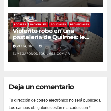
LOCALES
NACIONALES
POLICIALES
PROVINCIALES
Violento robo en una
pastelería de Quilmes: le
cortó el cuello a una
AGO 4, 2026
empleada y escapó con la
recaudación
ELMEGAFONODEQUILMES.COM.AR
Deja un comentario
Tu dirección de correo electrónico no será publicada.
Los campos obligatorios están marcados con
*