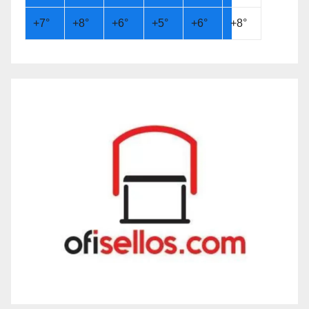
+
7°
+
8°
+
6°
+
5°
+
6°
+
8°