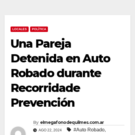
LOCALES
POLÍTICA
Una Pareja
Detenida en Auto
Robado durante
Recorridade
Prevención
By
elmegafonodequilmes.com.ar
#Auto Robado
,
AGO 22, 2024