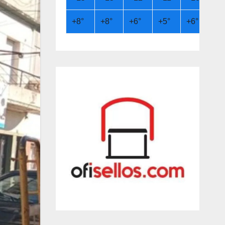
+
8°
+
8°
+
6°
+
5°
+
6°
+
9