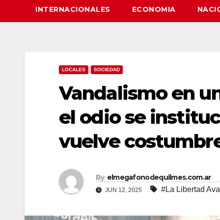
INTERNACIONALES
ECONOMIA
NACI
LOCALES
SOCIEDAD
Vandalismo en un 
el odio se instituc
vuelve costumbr
By
elmegafonodequilmes.com.ar
#La Libertad Av
JUN 12, 2025