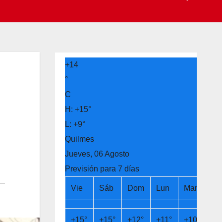
+
14
°
C
H:
+
15°
L:
+
9°
Quilmes
Jueves, 06 Agosto
Previsión para 7 días
Vie
Sáb
Dom
Lun
Mar
Mi
+
15°
+
15°
+
12°
+
11°
+
10°
+
1