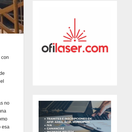
s con
 de
el
as no
una
como
o esa