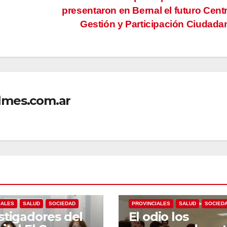
presentaron en Bernal el futuro Cent
Gestión y Participación Ciudad
lmes.com.ar
NACIONALES
NACIONALES
POLÍTICA
IALES
SALUD
SOCIEDAD
PROVINCIALES
SALUD
SOCIED
stigadores del
El odio los