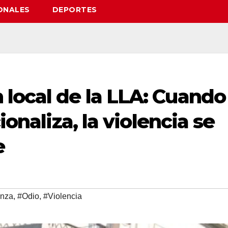
ONALES
DEPORTES
local de la LLA: Cuando
ionaliza, la violencia se
e
anza
,
#Odio
,
#Violencia