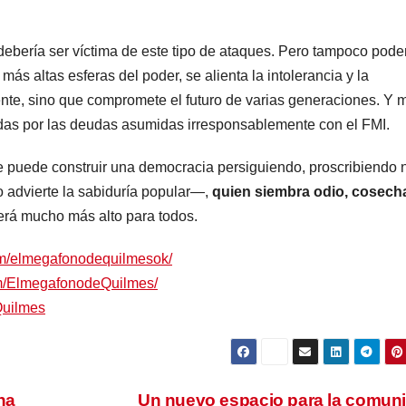
e debería ser víctima de este tipo de ataques. Pero tampoco pod
más altas esferas del poder, se alienta la intolerancia y la
ente, sino que compromete el futuro de varias generaciones. Y 
das por las deudas asumidas irresponsablemente con el FMI.
se puede construir una democracia persiguiendo, proscribiendo n
 advierte la sabiduría popular—,
quien siembra odio, cosech
será mucho más alto para todos.
om/elmegafonodequilmesok/
om/ElmegafonodeQuilmes/
Quilmes
na
Un nuevo espacio para la comun