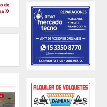
ro de
ana
AD