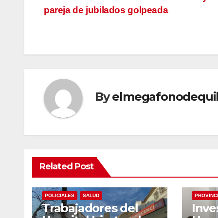
Navegación
pareja de jubilados golpeada
de
entradas
By
elmegafonodequi
Related Post
ECONOMIA
LOCALES
NACIONALES
LOCALES
POLICIALES
SALUD
PROVINC
Trabajadores del
Inve