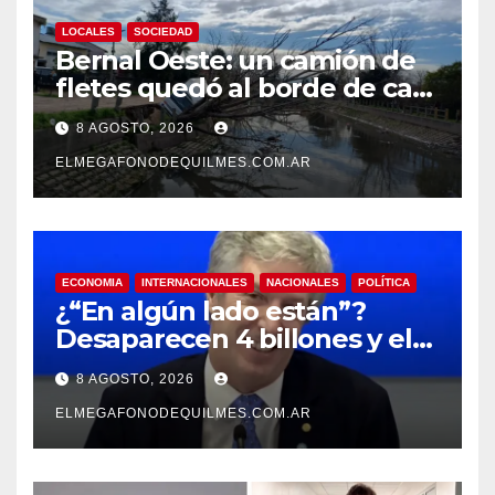
LOCALES
SOCIEDAD
Bernal Oeste: un camión de
fletes quedó al borde de caer
al arroyo Las Piedras
8 AGOSTO, 2026
ELMEGAFONODEQUILMES.COM.AR
ECONOMIA
INTERNACIONALES
NACIONALES
POLÍTICA
¿“En algún lado están”?
Desaparecen 4 billones y el
presidente del BCRA
8 AGOSTO, 2026
responde con una risita
ELMEGAFONODEQUILMES.COM.AR