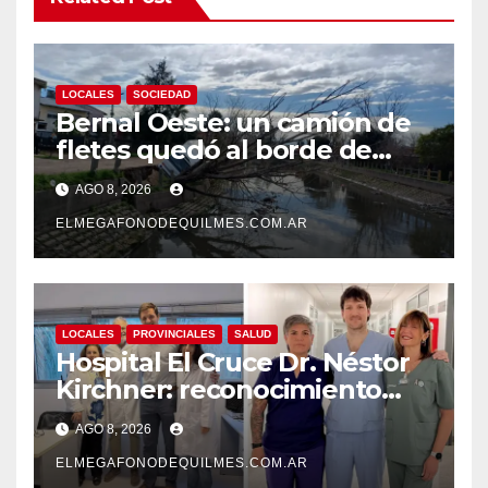
LOCALES
SOCIEDAD
Bernal Oeste: un camión de
fletes quedó al borde de
caer al arroyo Las Piedras
AGO 8, 2026
ELMEGAFONODEQUILMES.COM.AR
LOCALES
PROVINCIALES
SALUD
Hospital El Cruce Dr. Néstor
Kirchner: reconocimiento
internacional a la calidad de
AGO 8, 2026
su atención
ELMEGAFONODEQUILMES.COM.AR