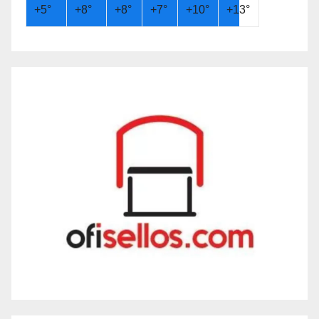
+
5°
+
8°
+
8°
+
7°
+
10°
+
13°