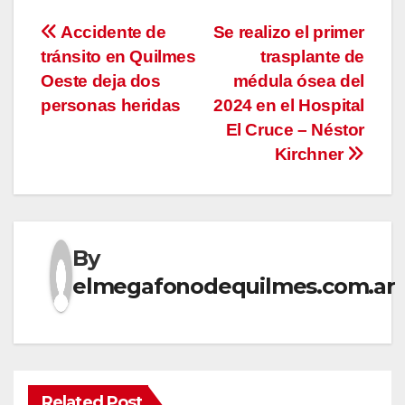
Navegación
Accidente de
Se realizo el primer
tránsito en Quilmes
trasplante de
de
Oeste deja dos
médula ósea del
entradas
personas heridas
2024 en el Hospital
El Cruce – Néstor
Kirchner
By
elmegafonodequilmes.com.ar
Related Post