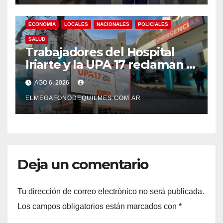
ECONOMIA
LOCALES
NACIONALES
POLICIALES
SALUD
Trabajadores del Hospital
Iriarte y la UPA 17 reclaman el
pase a planta de becarios y
AGO 6, 2026
mejoras laborales
ELMEGAFONODEQUILMES.COM.AR
Deja un comentario
Tu dirección de correo electrónico no será publicada.
Los campos obligatorios están marcados con
*