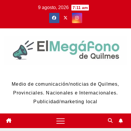
Skip
9 agosto, 2026
7:11 am
to
content
El Megáfono de Quilmes
Medio de comunicación/noticias de Quilmes,
Provinciales. Nacionales e Internacionales.
Publicidad/marketing local