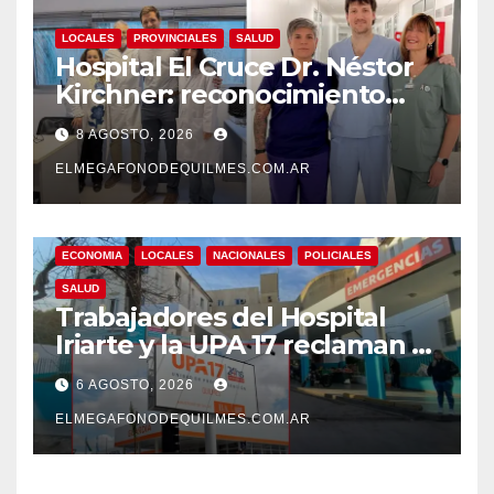
LOCALES
PROVINCIALES
SALUD
Hospital El Cruce Dr. Néstor
Kirchner: reconocimiento
internacional a la calidad de
8 AGOSTO, 2026
su atención
ELMEGAFONODEQUILMES.COM.AR
ECONOMIA
LOCALES
NACIONALES
POLICIALES
SALUD
Trabajadores del Hospital
Iriarte y la UPA 17 reclaman el
pase a planta de becarios y
6 AGOSTO, 2026
mejoras laborales
ELMEGAFONODEQUILMES.COM.AR