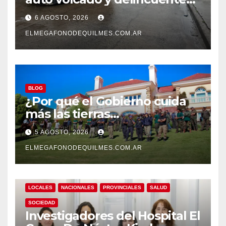
detenidos en San Francisco
6 AGOSTO, 2026
Solano
ELMEGAFONODEQUILMES.COM.AR
BLOG
¿Por qué el Gobierno cuida
más las tierras
extranjerizadas que el
5 AGOSTO, 2026
patrimonio de todos los
argentinos?
ELMEGAFONODEQUILMES.COM.AR
LOCALES
NACIONALES
PROVINCIALES
SALUD
SOCIEDAD
Investigadores del Hospital El