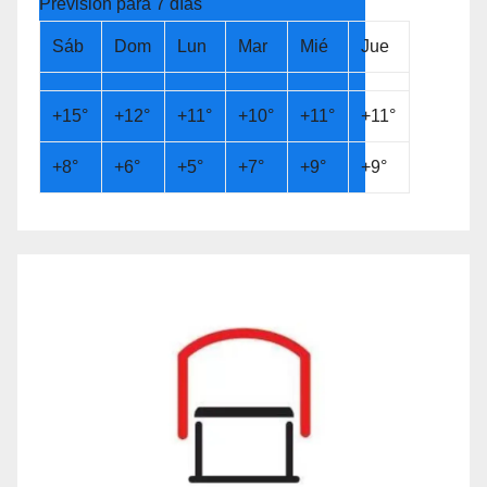
Previsión para 7 días
Sáb
Dom
Lun
Mar
Mié
Jue
+
15°
+
12°
+
11°
+
10°
+
11°
+
11°
+
8°
+
6°
+
5°
+
7°
+
9°
+
9°