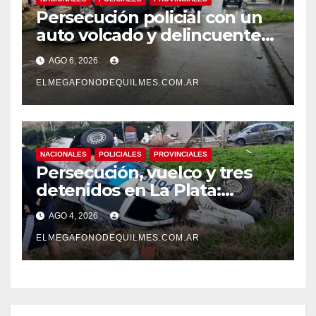
Persecución policial con un
auto volcado y delincuentes
detenidos en San Francisco
AGO 6, 2026
Solano
ELMEGAFONODEQUILMES.COM.AR
NACIONALES
POLICIALES
PROVINCIALES
Persecución, vuelco y tres
detenidos en La Plata:
recuperaron motos robadas
AGO 4, 2026
tras un operativo policial
ELMEGAFONODEQUILMES.COM.AR