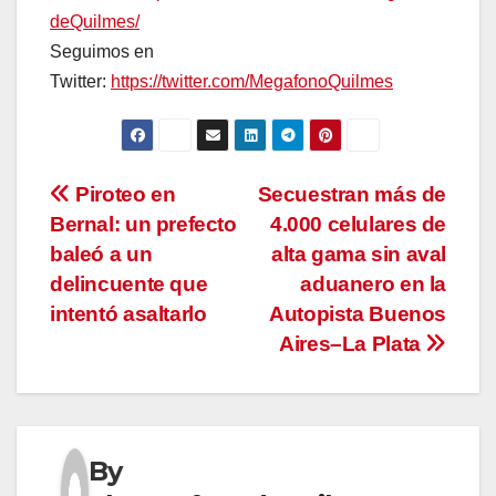
deQuilmes/
Seguimos en
Twitter:
https://twitter.com/MegafonoQuilmes
Navegación
Piroteo en
Secuestran más de
Bernal: un prefecto
4.000 celulares de
de
baleó a un
alta gama sin aval
entradas
delincuente que
aduanero en la
intentó asaltarlo
Autopista Buenos
Aires–La Plata
By