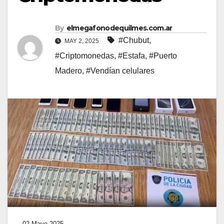
By
elmegafonodequilmes.com.ar
#Chubut
,
MAY 2, 2025
#Criptomonedas
,
#Estafa
,
#Puerto
Madero
,
#Vendían celulares
02 Mayo 2025