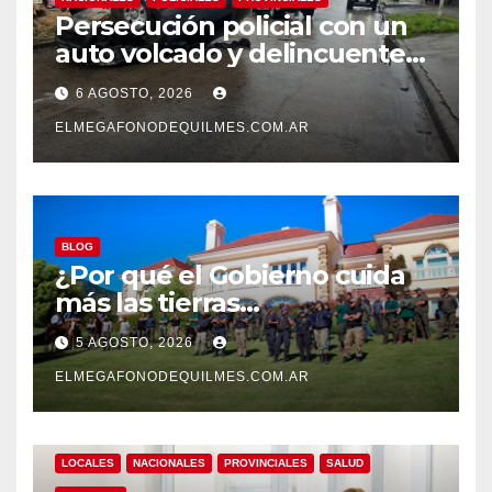
Persecución policial con un
auto volcado y delincuentes
detenidos en San Francisco
6 AGOSTO, 2026
Solano
ELMEGAFONODEQUILMES.COM.AR
BLOG
¿Por qué el Gobierno cuida
más las tierras
extranjerizadas que el
5 AGOSTO, 2026
patrimonio de todos los
argentinos?
ELMEGAFONODEQUILMES.COM.AR
LOCALES
NACIONALES
PROVINCIALES
SALUD