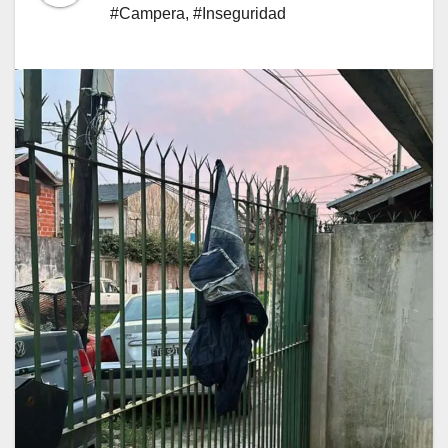
#Campera
,
#Inseguridad