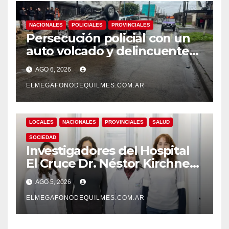
NACIONALES
POLICIALES
PROVINCIALES
Persecución policial con un
auto volcado y delincuentes
detenidos en San Francisco
AGO 6, 2026
Solano
ELMEGAFONODEQUILMES.COM.AR
LOCALES
NACIONALES
PROVINCIALES
SALUD
SOCIEDAD
Investigadores del Hospital
El Cruce Dr. Néstor Kirchner
desarrollan un estudio
AGO 5, 2026
pionero sobre el
envejecimiento cerebral y las
ELMEGAFONODEQUILMES.COM.AR
demencias