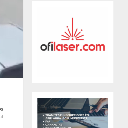
os
al