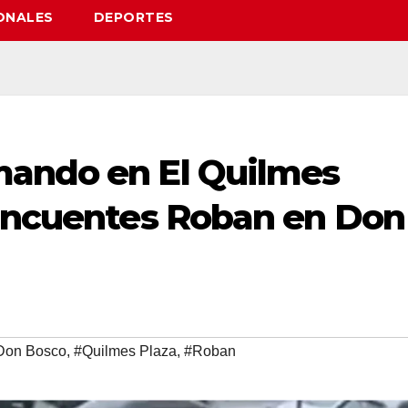
ONALES
DEPORTES
mando en El Quilmes
lincuentes Roban en Don
Don Bosco
,
#Quilmes Plaza
,
#Roban