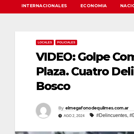
INTERNACIONALES
ECONOMIA
NACI
LOCALES
POLICIALES
VIDEO: Golpe Co
Plaza. Cuatro De
Bosco
By
elmegafonodequilmes.com.ar
#Delincuentes
,
#
AGO 2, 2024