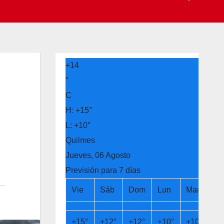
+
14
°
C
H:
+
15°
L:
+
10°
Quilmes
Jueves, 06 Agosto
Previsión para 7 días
Vie
Sáb
Dom
Lun
Mar
Mi
+
15°
+
12°
+
12°
+
10°
+
10°
+
1