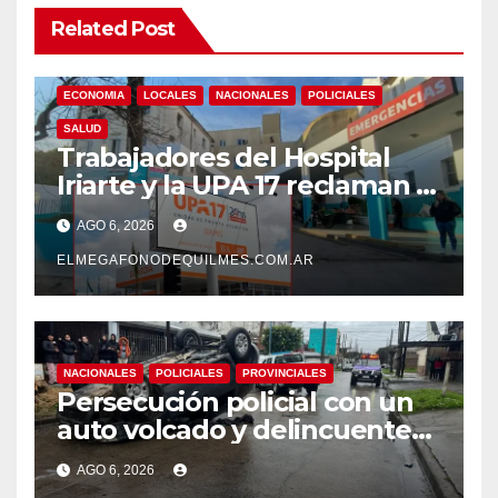
Related Post
ECONOMIA
LOCALES
NACIONALES
POLICIALES
SALUD
Trabajadores del Hospital
Iriarte y la UPA 17 reclaman el
pase a planta de becarios y
AGO 6, 2026
mejoras laborales
ELMEGAFONODEQUILMES.COM.AR
NACIONALES
POLICIALES
PROVINCIALES
Persecución policial con un
auto volcado y delincuentes
detenidos en San Francisco
AGO 6, 2026
Solano