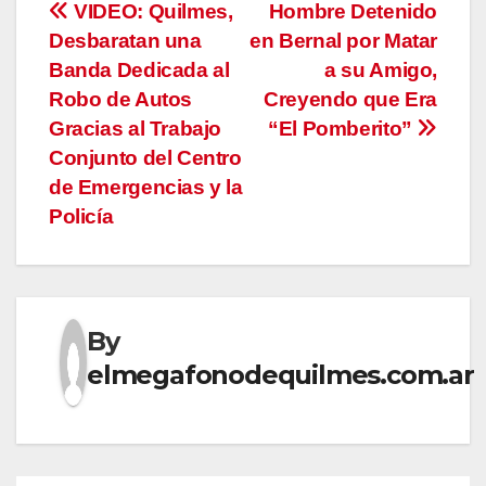
Navegación
VIDEO: Quilmes,
Hombre Detenido
Desbaratan una
en Bernal por Matar
de
Banda Dedicada al
a su Amigo,
entradas
Robo de Autos
Creyendo que Era
Gracias al Trabajo
“El Pomberito”
Conjunto del Centro
de Emergencias y la
Policía
By
elmegafonodequilmes.com.ar