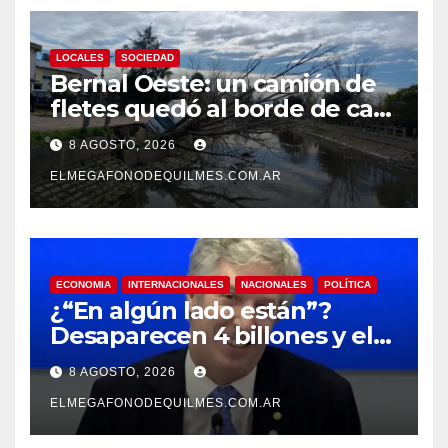
LOCALES
SOCIEDAD
Bernal Oeste: un camión de
fletes quedó al borde de caer
al arroyo Las Piedras
8 AGOSTO, 2026
ELMEGAFONODEQUILMES.COM.AR
ECONOMIA
INTERNACIONALES
NACIONALES
POLÍTICA
¿“En algún lado están”?
Desaparecen 4 billones y el
presidente del BCRA
8 AGOSTO, 2026
responde con una risita
ELMEGAFONODEQUILMES.COM.AR