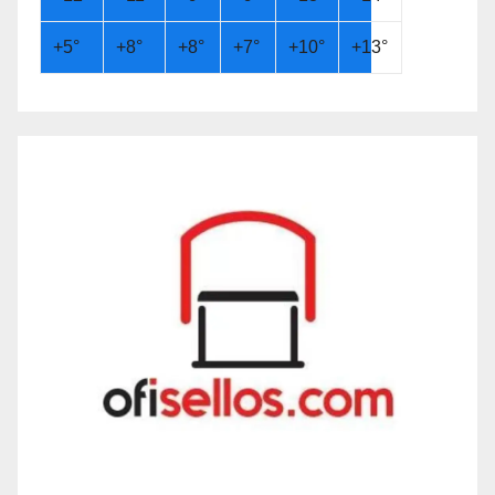
+
5°
+
8°
+
8°
+
7°
+
10°
+
13°