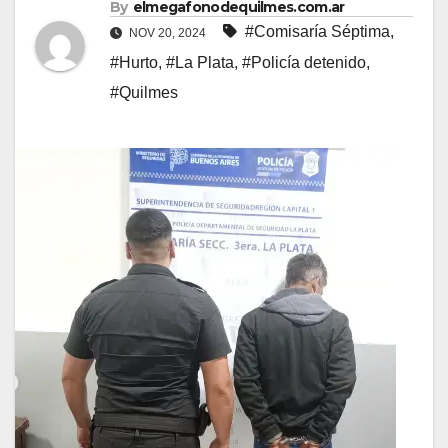
By
elmegafonodequilmes.com.ar
#Comisaría Séptima
,
NOV 20, 2024
#Hurto
,
#La Plata
,
#Policía detenido
,
#Quilmes