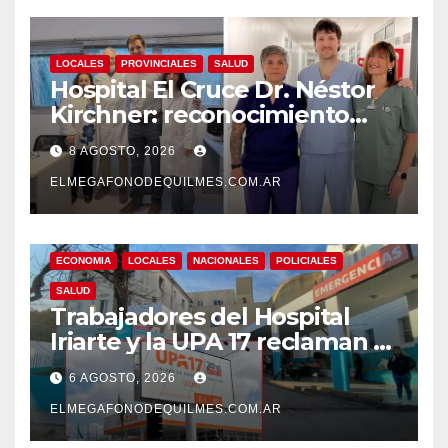
LOCALES
PROVINCIALES
SALUD
Hospital El Cruce Dr. Néstor
Kirchner: reconocimiento
internacional a la calidad de
8 AGOSTO, 2026
su atención
ELMEGAFONODEQUILMES.COM.AR
ECONOMIA
LOCALES
NACIONALES
POLICIALES
SALUD
Trabajadores del Hospital
Iriarte y la UPA 17 reclaman el
pase a planta de becarios y
6 AGOSTO, 2026
mejoras laborales
ELMEGAFONODEQUILMES.COM.AR