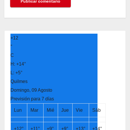
+
12
°
C
H:
+
14°
L:
+
5°
Quilmes
Domingo, 09 Agosto
Previsión para 7 días
Lun
Mar
Mié
Jue
Vie
Sáb
+
12°
+
11°
+
9°
+
9°
+
13°
+
14°