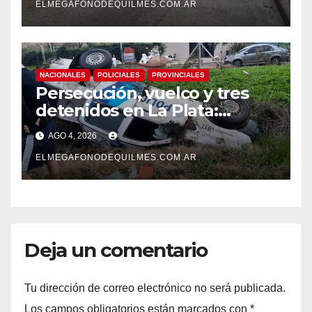
ELMEGAFONODEQUILMES.COM.AR
NACIONALES
POLICIALES
PROVINCIALES
Persecución, vuelco y tres
detenidos en La Plata:
recuperaron motos robadas
AGO 4, 2026
tras un operativo policial
ELMEGAFONODEQUILMES.COM.AR
Deja un comentario
Tu dirección de correo electrónico no será publicada.
Los campos obligatorios están marcados con
*