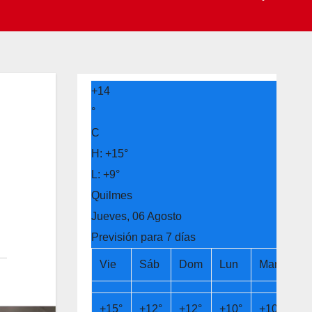
+
14
°
C
H:
+
15°
L:
+
9°
Quilmes
Jueves, 06 Agosto
Previsión para 7 días
Vie
Sáb
Dom
Lun
Mar
Mi
+
15°
+
12°
+
12°
+
10°
+
10°
+
1