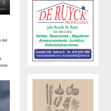
s del
a
ausas