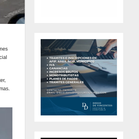
ones
cial
er,
amas.