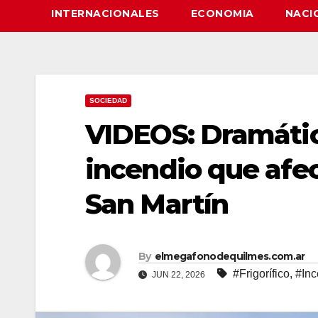
INTERNACIONALES
ECONOMIA
NACI
SOCIEDAD
VIDEOS: Dramáti
incendio que afec
San Martín
By
elmegafonodequilmes.com.ar
#Frigorífico
,
#Inc
JUN 22, 2026