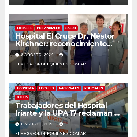
LOCALES
PROVINCIALES
SALUD
Hospital El Cruce Dr. Néstor
Kirchner: reconocimiento
internacional a la calidad de
8 AGOSTO, 2026
su atención
ELMEGAFONODEQUILMES.COM.AR
ECONOMIA
LOCALES
NACIONALES
POLICIALES
SALUD
Trabajadores del Hospital
Iriarte y la UPA 17 reclaman el
pase a planta de becarios y
6 AGOSTO, 2026
mejoras laborales
ELMEGAFONODEQUILMES.COM.AR