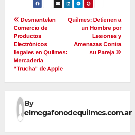
Navegación
Desmantelan
Quilmes: Detienen a
Comercio de
un Hombre por
de
Productos
Lesiones y
entradas
Electrónicos
Amenazas Contra
Ilegales en Quilmes:
su Pareja
Mercadería
“Trucha” de Apple
By
elmegafonodequilmes.com.ar