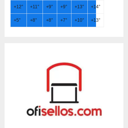
+
12°
+
11°
+
9°
+
9°
+
13°
+
14°
+
5°
+
8°
+
8°
+
7°
+
10°
+
13°