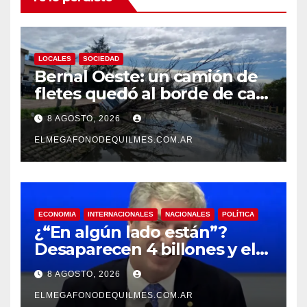
LOCALES
SOCIEDAD
Bernal Oeste: un camión de
fletes quedó al borde de caer
al arroyo Las Piedras
8 AGOSTO, 2026
ELMEGAFONODEQUILMES.COM.AR
ECONOMIA
INTERNACIONALES
NACIONALES
POLÍTICA
¿“En algún lado están”?
Desaparecen 4 billones y el
presidente del BCRA
8 AGOSTO, 2026
responde con una risita
ELMEGAFONODEQUILMES.COM.AR