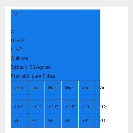
+
12
°
C
H:
+
12°
L:
+
7°
Quilmes
Sábado, 08 Agosto
Previsión para 7 días
Dom
Lun
Mar
Mié
Jue
Vie
+
12°
+
11°
+
10°
+
10°
+
11°
+
12°
+
6°
+
5°
+
8°
+
9°
+
9°
+
10°