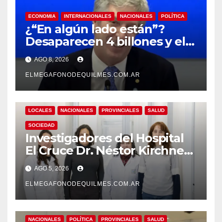
ECONOMIA
INTERNACIONALES
NACIONALES
POLÍTICA
¿“En algún lado están”?
Desaparecen 4 billones y el
presidente del BCRA
AGO 8, 2026
responde con una risita
ELMEGAFONODEQUILMES.COM.AR
LOCALES
NACIONALES
PROVINCIALES
SALUD
SOCIEDAD
Investigadores del Hospital
El Cruce Dr. Néstor Kirchner
desarrollan un estudio
AGO 5, 2026
pionero sobre el
envejecimiento cerebral y las
ELMEGAFONODEQUILMES.COM.AR
demencias
NACIONALES
POLÍTICA
PROVINCIALES
SALUD