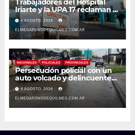
Trabajadores del Hospital
Iriarte y la UPA 17 reclaman el
pase a planta de becarios y
6 AGOSTO, 2026
mejoras laborales
ELMEGAFONODEQUILMES.COM.AR
NACIONALES
POLICIALES
PROVINCIALES
Persecución policial con un
auto volcado y delincuentes
detenidos en San Francisco
6 AGOSTO, 2026
Solano
ELMEGAFONODEQUILMES.COM.AR