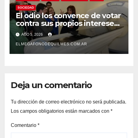
SOCIEDAD
El odio los convence de votar
contra sus propios intereses.
Una Sociedad atrapada en la
AGO 5, 2026
grieta
ELMEGAFONODEQUILMES.COM.AR
Deja un comentario
Tu dirección de correo electrónico no será publicada.
Los campos obligatorios están marcados con
*
Comentario
*