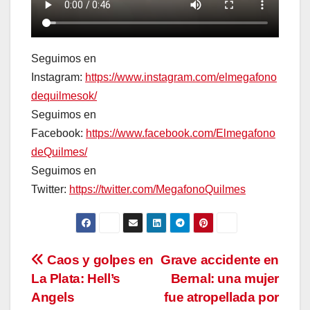
Seguimos en
Instagram:
https://www.instagram.com/elmegafono
dequilmesok/
Seguimos en
Facebook:
https://www.facebook.com/Elmegafono
deQuilmes/
Seguimos en
Twitter:
https://twitter.com/MegafonoQuilmes
Navegación
Caos y golpes en
Grave accidente en
La Plata: Hell’s
Bernal: una mujer
de
Angels
fue atropellada por