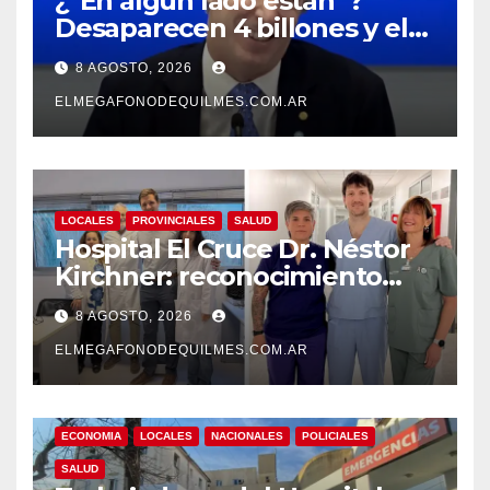
¿“En algún lado están”?
Desaparecen 4 billones y el
presidente del BCRA
8 AGOSTO, 2026
responde con una risita
ELMEGAFONODEQUILMES.COM.AR
LOCALES
PROVINCIALES
SALUD
Hospital El Cruce Dr. Néstor
Kirchner: reconocimiento
internacional a la calidad de
8 AGOSTO, 2026
su atención
ELMEGAFONODEQUILMES.COM.AR
ECONOMIA
LOCALES
NACIONALES
POLICIALES
SALUD