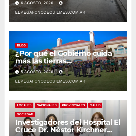
6 AGOSTO, 2026
Solano
ELMEGAFONODEQUILMES.COM.AR
BLOG
¿Por qué el Gobierno cuida
más las tierras
extranjerizadas que el
5 AGOSTO, 2026
patrimonio de todos los
argentinos?
ELMEGAFONODEQUILMES.COM.AR
LOCALES
NACIONALES
PROVINCIALES
SALUD
SOCIEDAD
Investigadores del Hospital El
Cruce Dr. Néstor Kirchner