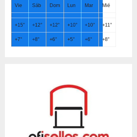
Vie
Sáb
Dom
Lun
Mar
Mié
+
15°
+
12°
+
12°
+
10°
+
10°
+
11°
+
7°
+
8°
+
6°
+
5°
+
6°
+
8°