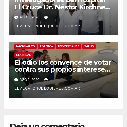
El Cruce Dr. Néstor Kirchner
desarrollan un estudio
AGO 5, 2026
pionero sobre el
envejecimiento cerebral y las
ELMEGAFONODEQUILMES.COM.AR
demencias
NACIONALES
POLÍTICA
PROVINCIALES
SALUD
SOCIEDAD
El odio los convence de votar
contra sus propios intereses.
Una Sociedad atrapada en la
AGO 5, 2026
grieta
ELMEGAFONODEQUILMES.COM.AR
Deja un comentario