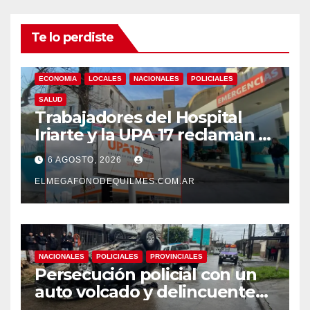
Te lo perdiste
ECONOMIA
LOCALES
NACIONALES
POLICIALES
SALUD
Trabajadores del Hospital
Iriarte y la UPA 17 reclaman el
pase a planta de becarios y
6 AGOSTO, 2026
mejoras laborales
ELMEGAFONODEQUILMES.COM.AR
NACIONALES
POLICIALES
PROVINCIALES
Persecución policial con un
auto volcado y delincuentes
detenidos en San Francisco