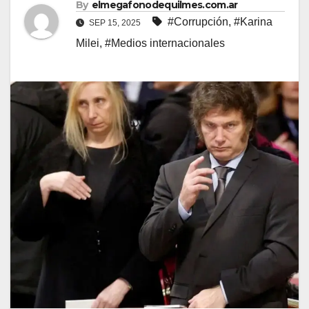
By
elmegafonodequilmes.com.ar
#Corrupción
,
#Karina
SEP 15, 2025
Milei
,
#Medios internacionales