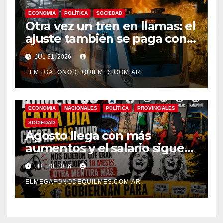
ECONOMIA
POLÍTICA
SOCIEDAD
Otra vez un tren en llamas: el
ajuste también se paga con
seguridad
JUL 31, 2026
ELMEGAFONODEQUILMES.COM.AR
ECONOMIA
NACIONALES
POLÍTICA
PROVINCIALES
SOCIEDAD
Agosto llega con más
aumentos y el salario sigue
perdiendo: el ajuste no lo
JUL 30, 2026
paga la casta
ELMEGAFONODEQUILMES.COM.AR