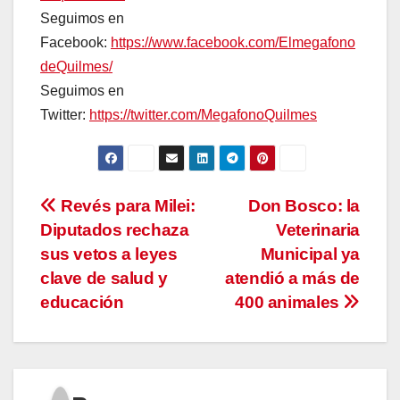
Seguimos en
Facebook:
https://www.facebook.com/Elmegafono
deQuilmes/
Seguimos en
Twitter:
https://twitter.com/MegafonoQuilmes
Navegación
Revés para Milei:
Don Bosco: la
Diputados rechaza
Veterinaria
de
sus vetos a leyes
Municipal ya
entradas
clave de salud y
atendió a más de
educación
400 animales