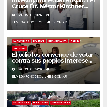
Investigadores del Hospital El
Cruce Dr. Néstor Kirchner
desarrollan un estudio
5 AGOSTO, 2026
pionero sobre el
envejecimiento cerebral y las
ELMEGAFONODEQUILMES.COM.AR
demencias
NACIONALES
POLÍTICA
PROVINCIALES
SALUD
SOCIEDAD
El odio los convence de votar
contra sus propios intereses.
Una Sociedad atrapada en la
5 AGOSTO, 2026
grieta
ELMEGAFONODEQUILMES.COM.AR
NACIONALES
POLICIALES
PROVINCIALES