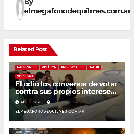
By
elmegafonodequilmes.com.ar
Related Post
NACIONALES
POLÍTICA
PROVINCIALES
SALUD
SOCIEDAD
El odio los convence de votar
contra sus propios intereses.
Una Sociedad atrapada en la
AGO 5, 2026
grieta
ELMEGAFONODEQUILMES.COM.AR