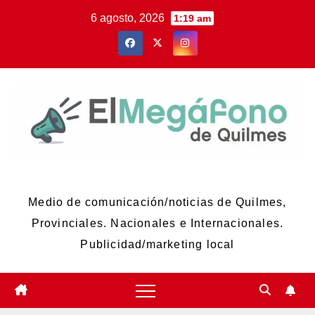
Skip
6 agosto, 2026
1:19 am
to
content
El Megáfono de Quilmes
Medio de comunicación/noticias de Quilmes,
Provinciales. Nacionales e Internacionales.
Publicidad/marketing local