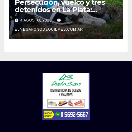
Persecución, vuelco y tres
detenidos en La Plata:
recuperaron motos robadas
4 AGOSTO, 2026
tras un operativo policial
ELMEGAFONODEQUILMES.COM.AR