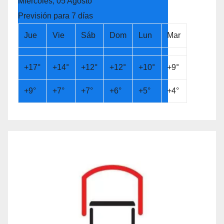
Miércoles, 05 Agosto
Previsión para 7 días
Jue
Vie
Sáb
Dom
Lun
Mar
+
17°
+
14°
+
12°
+
12°
+
10°
+
9°
+
9°
+
7°
+
7°
+
6°
+
5°
+
4°