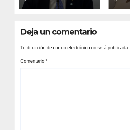
BCRA responde con
aten
una risita
Deja un comentario
Tu dirección de correo electrónico no será publicada.
Comentario
*