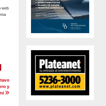
io web
tema
stavo
ero y
ami