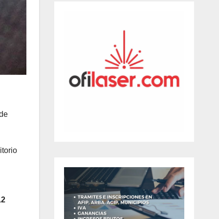
 de
itorio
12