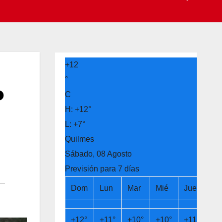
+
12
°
o
C
H:
+
12°
L:
+
7°
Quilmes
Sábado, 08 Agosto
Previsión para 7 días
Dom
Lun
Mar
Mié
Jue
Vi
+
12°
+
11°
+
10°
+
10°
+
11°
+
1