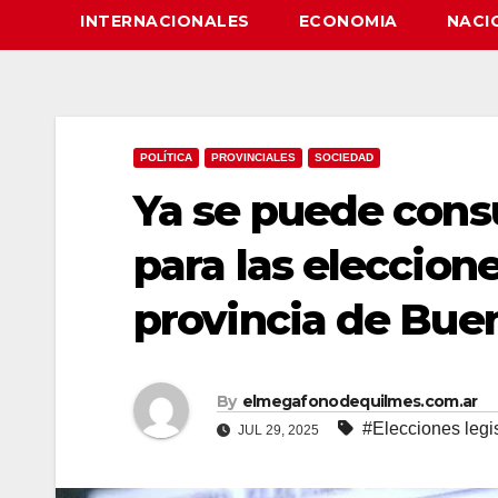
INTERNACIONALES
ECONOMIA
NACI
POLÍTICA
PROVINCIALES
SOCIEDAD
Ya se puede consu
para las eleccione
provincia de Bue
By
elmegafonodequilmes.com.ar
#Elecciones legis
JUL 29, 2025