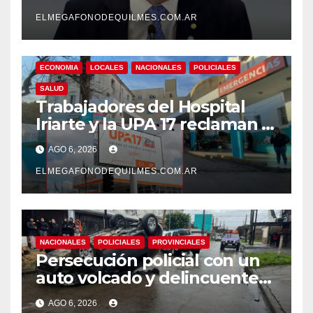
responde con una risita
ELMEGAFONODEQUILMES.COM.AR
ECONOMIA
LOCALES
NACIONALES
POLICIALES
SALUD
Trabajadores del Hospital
Iriarte y la UPA 17 reclaman el
pase a planta de becarios y
AGO 6, 2026
mejoras laborales
ELMEGAFONODEQUILMES.COM.AR
NACIONALES
POLICIALES
PROVINCIALES
Persecución policial con un
auto volcado y delincuentes
detenidos en San Francisco
AGO 6, 2026
Solano