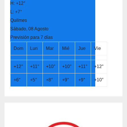
H:
+
12°
L:
+
7°
Quilmes
Sábado, 08 Agosto
Previsión para 7 días
Dom
Lun
Mar
Mié
Jue
Vie
+
12°
+
11°
+
10°
+
10°
+
11°
+
12°
+
6°
+
5°
+
8°
+
9°
+
9°
+
10°