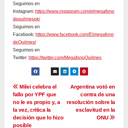
Seguimos en
Instagram:
https://www.instagram.com/elmegafono
dequilmesok/
Seguimos en
Facebook:
https://www.facebook.com/Elmegafono
deQuilmes/
Seguimos en
Twitter:
https://twitter.com/MegafonoQuilmes
Navegación
Milei celebra el
Argentina votó en
fallo por YPF que
contra de una
de
no le es propio y, a
resolución sobre la
entradas
la vez, critica la
esclavitud en la
decisión que lo hizo
ONU
posible