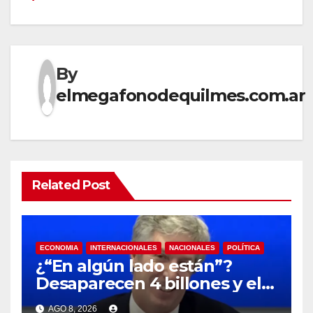
By
elmegafonodequilmes.com.ar
Related Post
ECONOMIA
INTERNACIONALES
NACIONALES
POLÍTICA
¿“En algún lado están”?
Desaparecen 4 billones y el
presidente del BCRA
AGO 8, 2026