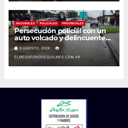
NACIONALES
POLICIALES
PROVINCIALES
Persecución policial con un
auto volcado y delincuentes
detenidos en San Francisco
6 AGOSTO, 2026
Solano
ELMEGAFONODEQUILMES.COM.AR