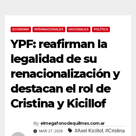
ECONOMIA
INTERNACIONALES
NACIONALES
POLÍTICA
YPF: reafirman la
legalidad de su
renacionalización y
destacan el rol de
Cristina y Kicillof
By
elmegafonodequilmes.com.ar
#Axel Kicillof
,
#Cristina
MAR 27, 2026