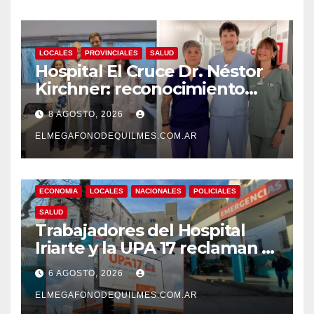
LOCALES
PROVINCIALES
SALUD
Hospital El Cruce Dr. Néstor
Kirchner: reconocimiento
internacional a la calidad de
8 AGOSTO, 2026
su atención
ELMEGAFONODEQUILMES.COM.AR
ECONOMIA
LOCALES
NACIONALES
POLICIALES
SALUD
Trabajadores del Hospital
Iriarte y la UPA 17 reclaman el
pase a planta de becarios y
6 AGOSTO, 2026
mejoras laborales
ELMEGAFONODEQUILMES.COM.AR