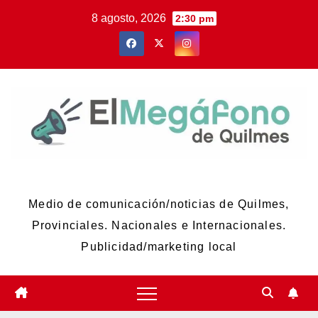
Skip
8 agosto, 2026
2:30 pm
to
content
El Megáfono de Quilmes
Medio de comunicación/noticias de Quilmes,
Provinciales. Nacionales e Internacionales.
Publicidad/marketing local