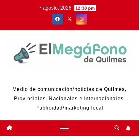
Skip
7 agosto, 2026
12:38 pm
to
content
El Megáfono de Quilmes
Medio de comunicación/noticias de Quilmes,
Provinciales. Nacionales e Internacionales.
Publicidad/marketing local