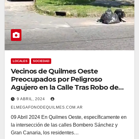
LOCALES
SOCIEDAD
Vecinos de Quilmes Oeste
Preocupados por Peligroso
Agujero en la Calle Tras Robo de
Tapa de Boca de Tormenta
9 ABRIL, 2024
ELMEGAFONODEQUILMES.COM.AR
09 Abril 2024 En Quilmes Oeste, específicamente en
la intersección de las calles Bombero Sánchez y
Gran Canaria, los residentes…