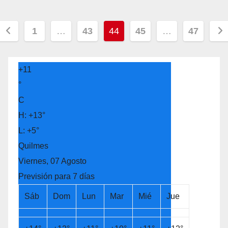
Navegación
1
…
43
44
45
…
47
de
entradas
+
11
°
C
H:
+
13°
L:
+
5°
Quilmes
Viernes, 07 Agosto
Previsión para 7 días
Sáb
Dom
Lun
Mar
Mié
Jue