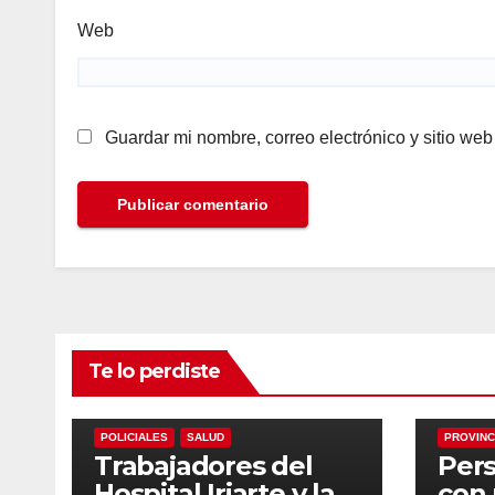
Web
Guardar mi nombre, correo electrónico y sitio we
Te lo perdiste
ECONOMIA
LOCALES
NACIONALES
NACION
POLICIALES
SALUD
PROVINC
Trabajadores del
Pers
Hospital Iriarte y la
con 