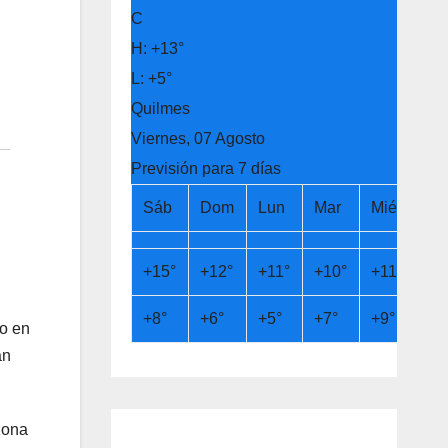
C
H:
+
13°
L:
+
5°
Quilmes
Viernes, 07 Agosto
Previsión para 7 días
Sáb
Dom
Lun
Mar
Mié
Ju
+
15°
+
12°
+
11°
+
10°
+
11°
+
1
+
8°
+
6°
+
5°
+
7°
+
9°
+
9
do en
an
zona