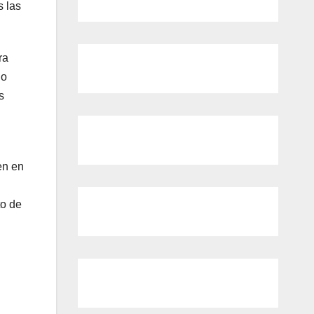
s las
ra
do
s
en en
to de