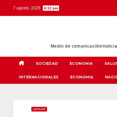
Skip
7 agosto, 2026
6:12 pm
to
content
Medio de comunicación/noticias
SOCIEDAD
ECONOMIA
SALU
INTERNACIONALES
ECONOMIA
NACI
LOCALES