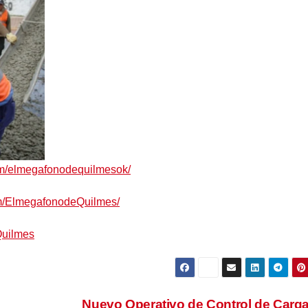
om/elmegafonodequilmesok/
om/ElmegafonodeQuilmes/
Quilmes
Nuevo Operativo de Control de Carg