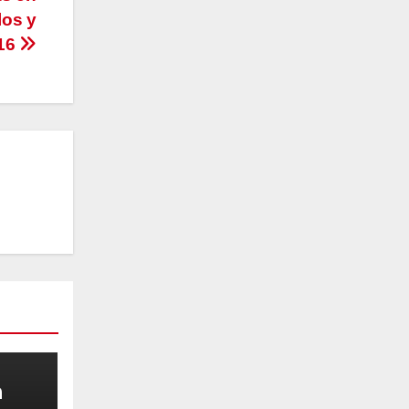
los y
 16
ALES
n