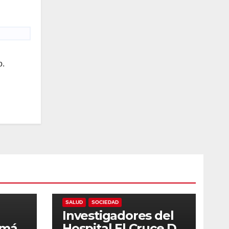
o.
LOCALES
NACIONALES
PROVINCIALES
SALUD
SOCIEDAD
Investigadores del
 más
Hospital El Cruce Dr.