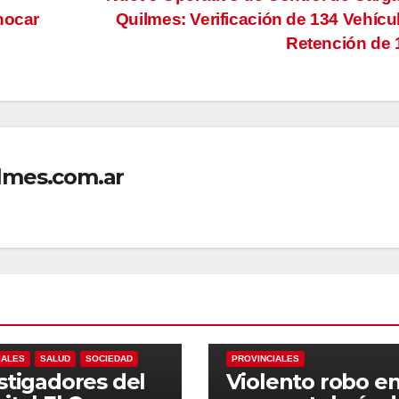
hocar
Quilmes: Verificación de 134 Vehícu
Retención de
lmes.com.ar
NACIONALES
LOCALES
NACIONALES
POLICI
IALES
SALUD
SOCIEDAD
PROVINCIALES
stigadores del
Violento robo e