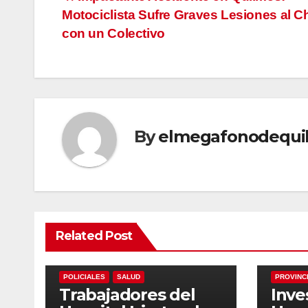
Navegación
Motociclista Sufre Graves Lesiones al C
de
con un Colectivo
entradas
By
elmegafonodequi
Related Post
ECONOMIA
LOCALES
NACIONALES
LOCALES
POLICIALES
SALUD
PROVINC
Trabajadores del
Inve