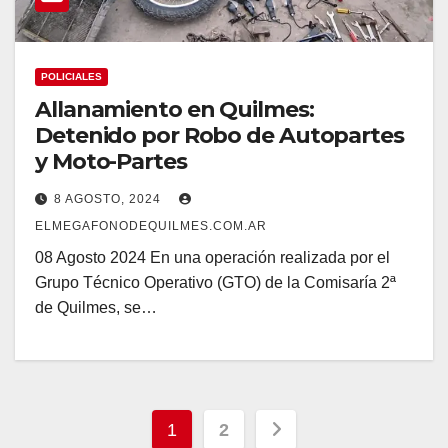
POLICIALES
Allanamiento en Quilmes:
Detenido por Robo de Autopartes
y Moto-Partes
8 AGOSTO, 2024
ELMEGAFONODEQUILMES.COM.AR
08 Agosto 2024 En una operación realizada por el
Grupo Técnico Operativo (GTO) de la Comisaría 2ª
de Quilmes, se…
Navegación
1
2