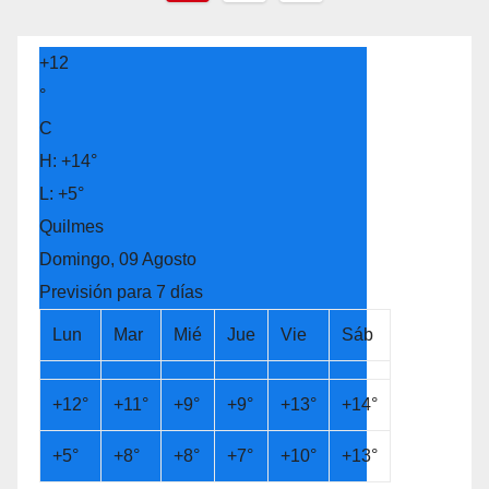
de
entradas
+
12
°
C
H:
+
14°
L:
+
5°
Quilmes
Domingo, 09 Agosto
Previsión para 7 días
Lun
Mar
Mié
Jue
Vie
Sáb
+
12°
+
11°
+
9°
+
9°
+
13°
+
14°
+
5°
+
8°
+
8°
+
7°
+
10°
+
13°