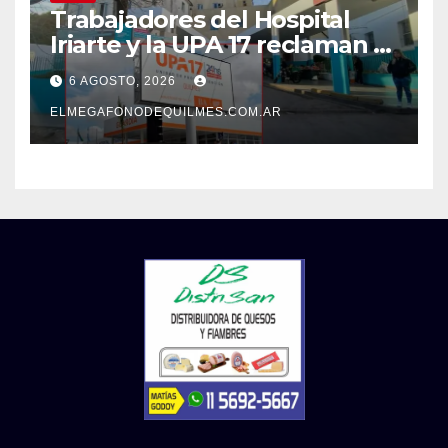
Trabajadores del Hospital
Iriarte y la UPA 17 reclaman el
pase a planta de becarios y
6 AGOSTO, 2026
mejoras laborales
ELMEGAFONODEQUILMES.COM.AR