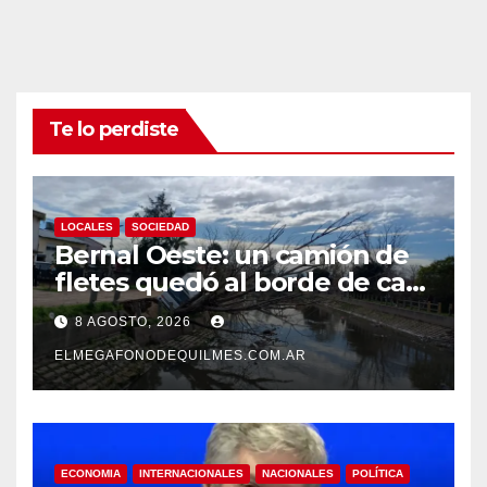
Te lo perdiste
LOCALES
SOCIEDAD
Bernal Oeste: un camión de
fletes quedó al borde de caer
al arroyo Las Piedras
8 AGOSTO, 2026
ELMEGAFONODEQUILMES.COM.AR
ECONOMIA
INTERNACIONALES
NACIONALES
POLÍTICA