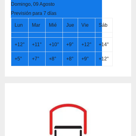
Domingo, 09 Agosto
Previsión para 7 días
Lun
Mar
Mié
Jue
Vie
Sáb
+
12°
+
11°
+
10°
+
9°
+
12°
+
14°
+
5°
+
7°
+
8°
+
8°
+
9°
+
12°