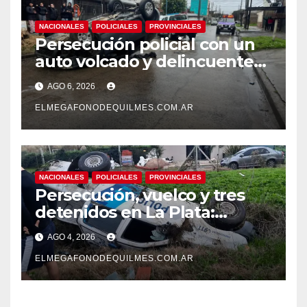
NACIONALES
POLICIALES
PROVINCIALES
Persecución policial con un
auto volcado y delincuentes
detenidos en San Francisco
AGO 6, 2026
Solano
ELMEGAFONODEQUILMES.COM.AR
NACIONALES
POLICIALES
PROVINCIALES
Persecución, vuelco y tres
detenidos en La Plata:
recuperaron motos robadas
AGO 4, 2026
tras un operativo policial
ELMEGAFONODEQUILMES.COM.AR