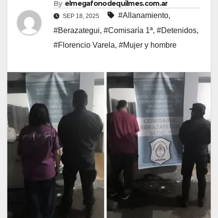
By
elmegafonodequilmes.com.ar
#Allanamiento
,
SEP 18, 2025
#Berazategui
,
#Comisaría 1ª
,
#Detenidos
,
#Florencio Varela
,
#Mujer y hombre