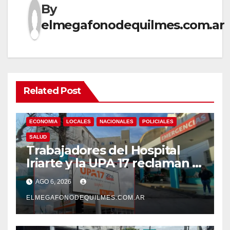
By
elmegafonodequilmes.com.ar
Related Post
ECONOMIA
LOCALES
NACIONALES
POLICIALES
SALUD
Trabajadores del Hospital
Iriarte y la UPA 17 reclaman el
pase a planta de becarios y
AGO 6, 2026
mejoras laborales
ELMEGAFONODEQUILMES.COM.AR