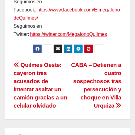
Seguimos en
Facebook:
https://www.facebook.com/Elmegafono
deQuilmes/
Seguimos en
Twitter:
https://twitter.com/MegafonoQuilmes
Navegación
Quilmes Oeste:
CABA – Detienen a
cayeron tres
cuatro
de
acusados de
sospechosos tras
entradas
intentar asaltar un
persecución y
camión gracias a un
choque en Villa
celular olvidado
Urquiza