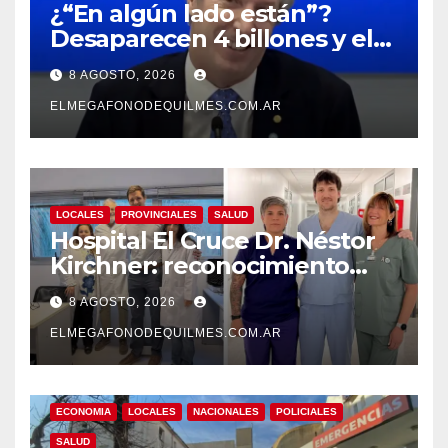
¿“En algún lado están”?
Desaparecen 4 billones y el
presidente del BCRA
8 AGOSTO, 2026
responde con una risita
ELMEGAFONODEQUILMES.COM.AR
LOCALES
PROVINCIALES
SALUD
Hospital El Cruce Dr. Néstor
Kirchner: reconocimiento
internacional a la calidad de
8 AGOSTO, 2026
su atención
ELMEGAFONODEQUILMES.COM.AR
ECONOMIA
LOCALES
NACIONALES
POLICIALES
SALUD