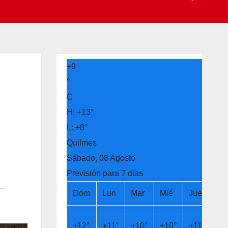
+
9
°
C
H:
+
13°
L:
+
8°
Quilmes
Sábado, 08 Agosto
Previsión para 7 días
Dom
Lun
Mar
Mié
Jue
Vi
+
12°
+
11°
+
10°
+
10°
+
11°
+
1