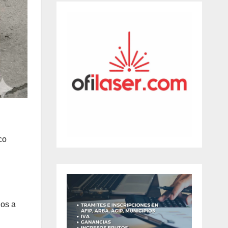
co
dos a