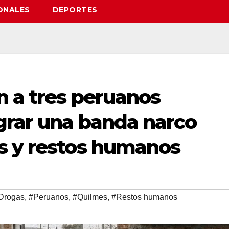
ONALES
DEPORTES
n a tres peruanos
grar una banda narco
s y restos humanos
Drogas
,
#Peruanos
,
#Quilmes
,
#Restos humanos