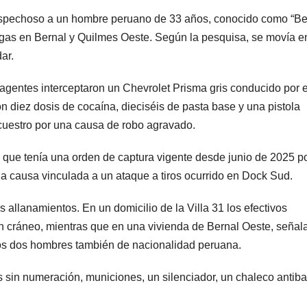
sospechoso a un hombre peruano de 33 años, conocido como “Be
gas en Bernal y Quilmes Oeste. Según la pesquisa, se movía e
ar.
 agentes interceptaron un Chevrolet Prisma gris conducido por e
 diez dosis de cocaína, dieciséis de pasta base y una pistola
ecuestro por una causa de robo agravado.
ó que tenía una orden de captura vigente desde junio de 2025 p
na causa vinculada a un ataque a tiros ocurrido en Dock Sud.
s allanamientos. En un domicilio de la Villa 31 los efectivos
 cráneo, mientras que en una vivienda de Bernal Oeste, señal
ros dos hombres también de nacionalidad peruana.
s sin numeración, municiones, un silenciador, un chaleco antiba