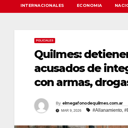
INTERNACIONALES
ECONOMIA
NACI
POLICIALES
Quilmes: detiene
acusados de inte
con armas, droga
By
elmegafonodequilmes.com.ar
#Allanamiento
,
#
MAR 9, 2026