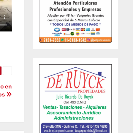
no en
los