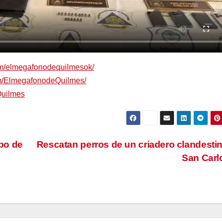
om/elmegafonodequilmesok/
om/ElmegafonodeQuilmes/
Quilmes
bo de
Rescatan perros de un criadero clandesti
San Car