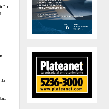
to” o
n
l
or
ada
las,