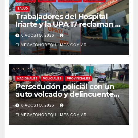
SALUD
Trabajadores del Hospital
Iriarte y la UPA 17 reclaman el
pase a planta de becarios y
6 AGOSTO, 2026
mejoras laborales
ELMEGAFONODEQUILMES.COM.AR
NACIONALES
POLICIALES
PROVINCIALES
Persecución policial con un
auto volcado y delincuentes
detenidos en San Francisco
6 AGOSTO, 2026
Solano
ELMEGAFONODEQUILMES.COM.AR