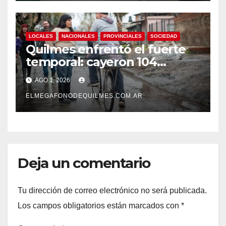
LOCALES
NACIONALES
PROVINCIALES
SOCIEDAD
Quilmes enfrentó el fuerte
temporal: cayeron 104
milímetros de lluvia en 24
AGO 1, 2026
horas.
ELMEGAFONODEQUILMES.COM.AR
Deja un comentario
Tu dirección de correo electrónico no será publicada.
Los campos obligatorios están marcados con
*