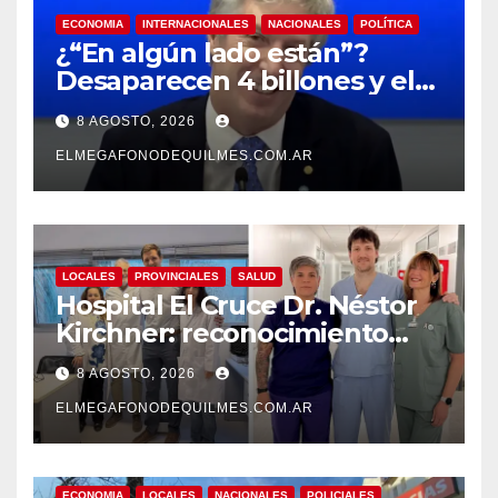
ECONOMIA
INTERNACIONALES
NACIONALES
POLÍTICA
¿“En algún lado están”?
Desaparecen 4 billones y el
presidente del BCRA
8 AGOSTO, 2026
responde con una risita
ELMEGAFONODEQUILMES.COM.AR
LOCALES
PROVINCIALES
SALUD
Hospital El Cruce Dr. Néstor
Kirchner: reconocimiento
internacional a la calidad de
8 AGOSTO, 2026
su atención
ELMEGAFONODEQUILMES.COM.AR
ECONOMIA
LOCALES
NACIONALES
POLICIALES