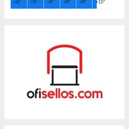
+
6°
+
5°
+
8°
+
9°
+
8°
+
10°