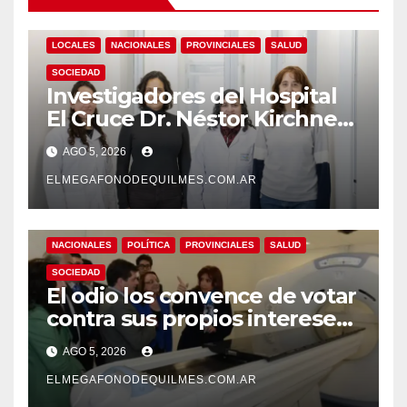
LOCALES
NACIONALES
PROVINCIALES
SALUD
SOCIEDAD
Investigadores del Hospital
El Cruce Dr. Néstor Kirchner
desarrollan un estudio
AGO 5, 2026
pionero sobre el
envejecimiento cerebral y las
ELMEGAFONODEQUILMES.COM.AR
demencias
NACIONALES
POLÍTICA
PROVINCIALES
SALUD
SOCIEDAD
El odio los convence de votar
contra sus propios intereses.
Una Sociedad atrapada en la
AGO 5, 2026
grieta
ELMEGAFONODEQUILMES.COM.AR