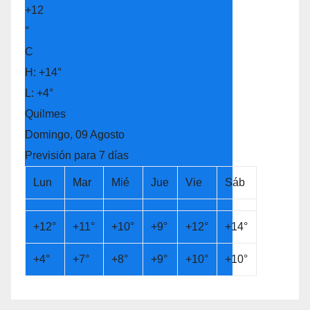
+
12
°
C
H:
+
14°
L:
+
4°
Quilmes
Domingo, 09 Agosto
Previsión para 7 días
Lun
Mar
Mié
Jue
Vie
Sáb
+
12°
+
11°
+
10°
+
9°
+
12°
+
14°
+
4°
+
7°
+
8°
+
9°
+
10°
+
10°