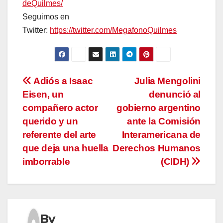
deQuilmes/
Seguimos en
Twitter:
https://twitter.com/MegafonoQuilmes
Navegación
Adiós a Isaac
Julia Mengolini
Eisen, un
denunció al
de
compañero actor
gobierno argentino
entradas
querido y un
ante la Comisión
referente del arte
Interamericana de
que deja una huella
Derechos Humanos
imborrable
(CIDH)
By