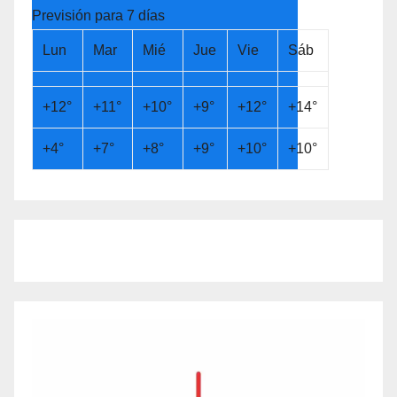
Previsión para 7 días
Lun
Mar
Mié
Jue
Vie
Sáb
+
12°
+
11°
+
10°
+
9°
+
12°
+
14°
+
4°
+
7°
+
8°
+
9°
+
10°
+
10°