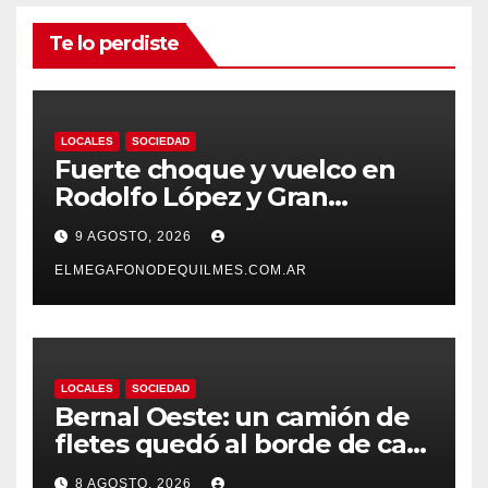
Te lo perdiste
LOCALES
SOCIEDAD
Fuerte choque y vuelco en
Rodolfo López y Gran
Canaria, Quilmes Oeste
9 AGOSTO, 2026
ELMEGAFONODEQUILMES.COM.AR
LOCALES
SOCIEDAD
Bernal Oeste: un camión de
fletes quedó al borde de caer
al arroyo Las Piedras
8 AGOSTO, 2026