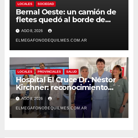
LOCALES
SOCIEDAD
Bernal Oeste: un camión de
fletes quedó al borde de
caer al arroyo Las Piedras
AGO 8, 2026
ELMEGAFONODEQUILMES.COM.AR
LOCALES
PROVINCIALES
SALUD
Hospital El Cruce Dr. Néstor
Kirchner: reconocimiento
internacional a la calidad de
AGO 8, 2026
su atención
ELMEGAFONODEQUILMES.COM.AR