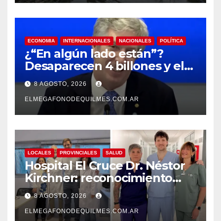
ECONOMIA
INTERNACIONALES
NACIONALES
POLÍTICA
¿“En algún lado están”?
Desaparecen 4 billones y el
presidente del BCRA
8 AGOSTO, 2026
responde con una risita
ELMEGAFONODEQUILMES.COM.AR
LOCALES
PROVINCIALES
SALUD
Hospital El Cruce Dr. Néstor
Kirchner: reconocimiento
internacional a la calidad de
8 AGOSTO, 2026
su atención
ELMEGAFONODEQUILMES.COM.AR