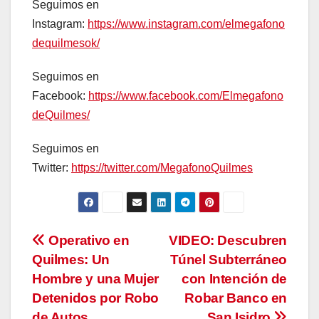
Seguimos en
Instagram:
https://www.instagram.com/elmegafono
dequilmesok/
Seguimos en
Facebook:
https://www.facebook.com/Elmegafono
deQuilmes/
Seguimos en
Twitter:
https://twitter.com/MegafonoQuilmes
Navegación
Operativo en
VIDEO: Descubren
Quilmes: Un
Túnel Subterráneo
de
Hombre y una Mujer
con Intención de
entradas
Detenidos por Robo
Robar Banco en
de Autos
San Isidro