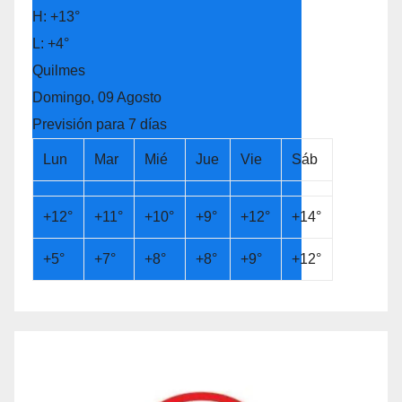
H:
+
13°
L:
+
4°
Quilmes
Domingo, 09 Agosto
Previsión para 7 días
Lun
Mar
Mié
Jue
Vie
Sáb
+
12°
+
11°
+
10°
+
9°
+
12°
+
14°
+
5°
+
7°
+
8°
+
8°
+
9°
+
12°