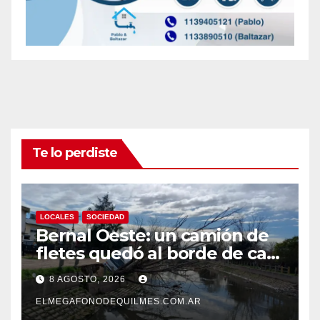
Te lo perdiste
LOCALES
SOCIEDAD
Bernal Oeste: un camión de
fletes quedó al borde de caer
al arroyo Las Piedras
8 AGOSTO, 2026
ELMEGAFONODEQUILMES.COM.AR