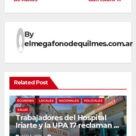
By
elmegafonodequilmes.com.ar
Related Post
ECONOMIA
LOCALES
NACIONALES
POLICIALES
SALUD
Trabajadores del Hospital
Iriarte y la UPA 17 reclaman el
pase a planta de becarios y