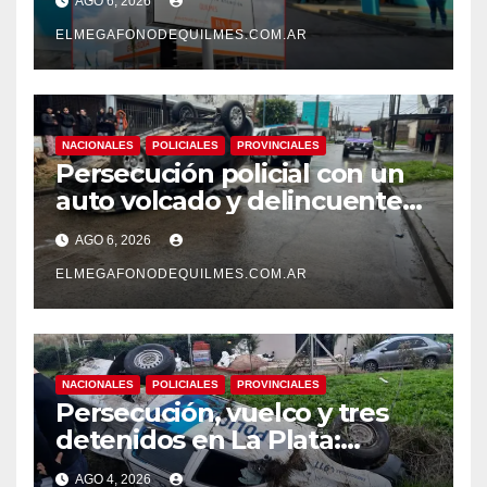
AGO 6, 2026
mejoras laborales
ELMEGAFONODEQUILMES.COM.AR
NACIONALES
POLICIALES
PROVINCIALES
Persecución policial con un
auto volcado y delincuentes
detenidos en San Francisco
AGO 6, 2026
Solano
ELMEGAFONODEQUILMES.COM.AR
NACIONALES
POLICIALES
PROVINCIALES
Persecución, vuelco y tres
detenidos en La Plata:
recuperaron motos robadas
AGO 4, 2026