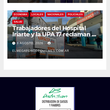
ECONOMIA
LOCALES
NACIONALES
POLICIALES
SALUD
Trabajadores del Hospital
Iriarte y la UPA 17 reclaman el
pase a planta de becarios y
6 AGOSTO, 2026
mejoras laborales
ELMEGAFONODEQUILMES.COM.AR