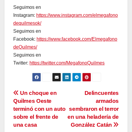
Seguimos en
Instagram:
https://www.instagram.com/elmegafono
dequilmesok/
Seguimos en
Facebook:
https://www.facebook.com/Elmegafono
deQuilmes/
Seguimos en
Twitter:
https://twitter.com/MegafonoQuilmes
Navegación
Un choque en
Delincuentes
Quilmes Oeste
armados
de
terminó con un auto
sembraron el terror
entradas
sobre el frente de
en una heladería de
una casa
González Catán