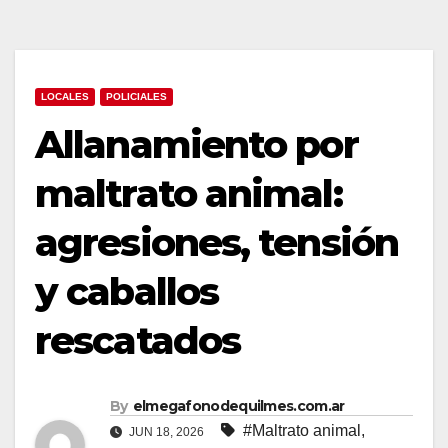
LOCALES
POLICIALES
Allanamiento por
maltrato animal:
agresiones, tensión
y caballos
rescatados
By
elmegafonodequilmes.com.ar
#Maltrato animal
,
JUN 18, 2026