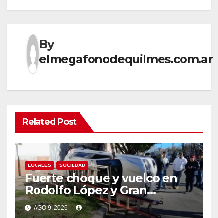
By
elmegafonodequilmes.com.ar
Related Post
LOCALES
SOCIEDAD
Fuerte choque y vuelco en
Rodolfo López y Gran
Canaria, Quilmes Oeste
AGO 9, 2026