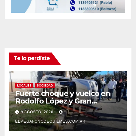
Te lo perdiste
LOCALES
SOCIEDAD
Fuerte choque y vuelco en
Rodolfo López y Gran
Canaria, Quilmes Oeste
9 AGOSTO, 2026
ELMEGAFONODEQUILMES.COM.AR