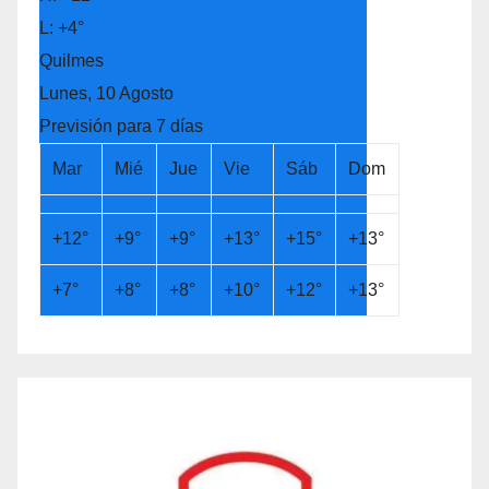
L:
+
4°
Quilmes
Lunes, 10 Agosto
Previsión para 7 días
Mar
Mié
Jue
Vie
Sáb
Dom
+
12°
+
9°
+
9°
+
13°
+
15°
+
13°
+
7°
+
8°
+
8°
+
10°
+
12°
+
13°