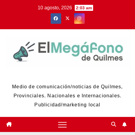
Skip
10 agosto, 2026
2:03 am
to
content
El Megáfono de Quilmes
Medio de comunicación/noticias de Quilmes,
Provinciales. Nacionales e Internacionales.
Publicidad/marketing local