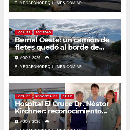
ELMEGAFONODEQUILMES.COM.AR
LOCALES
SOCIEDAD
Bernal Oeste: un camión de
fletes quedó al borde de
caer al arroyo Las Piedras
AGO 8, 2026
ELMEGAFONODEQUILMES.COM.AR
LOCALES
PROVINCIALES
SALUD
Hospital El Cruce Dr. Néstor
Kirchner: reconocimiento
internacional a la calidad de
AGO 8, 2026
su atención