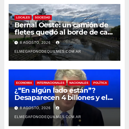
LOCALES
SOCIEDAD
Bernal Oeste: un camión de
fletes quedó al borde de caer
al arroyo Las Piedras
8 AGOSTO, 2026
ELMEGAFONODEQUILMES.COM.AR
ECONOMIA
INTERNACIONALES
NACIONALES
POLÍTICA
¿“En algún lado están”?
Desaparecen 4 billones y el
presidente del BCRA
8 AGOSTO, 2026
responde con una risita
ELMEGAFONODEQUILMES.COM.AR