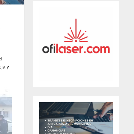
e
el
eja y