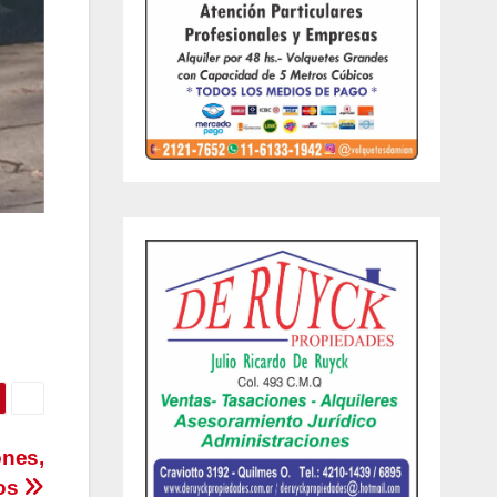
ones,
dos