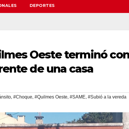
ONALES
DEPORTES
lmes Oeste terminó co
frente de una casa
ánsito
,
#Choque
,
#Quilmes Oeste
,
#SAME
,
#Subió a la vereda