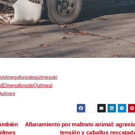
om/elmegafonodequilmesok/
om/ElmegafonodeQuilmes/
Quilmes
también
Allanamiento por maltrato animal: agresi
uilmes
tensión y caballos rescata