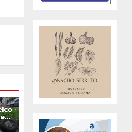
elco
 en
tos