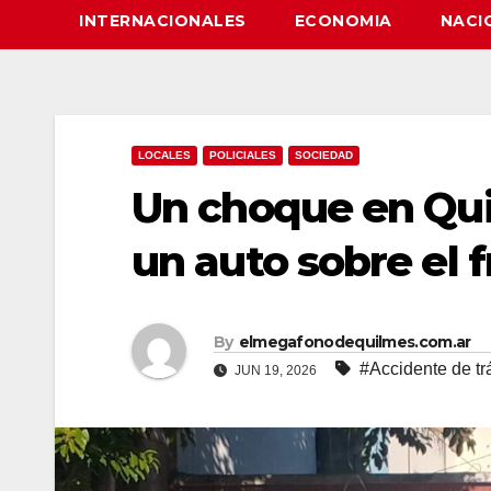
INTERNACIONALES
ECONOMIA
NACI
LOCALES
POLICIALES
SOCIEDAD
Un choque en Qui
un auto sobre el 
By
elmegafonodequilmes.com.ar
#Accidente de tr
JUN 19, 2026