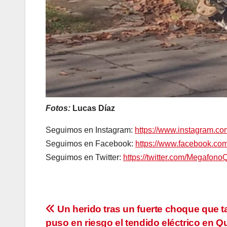
Fotos:
Lucas Díaz
Seguimos en Instagram:
https://www.instagram.c
Seguimos en Facebook:
https://www.facebook.c
Seguimos en Twitter:
https://twitter.com/Megafono
Navegación
Un herido tras un fuerte choque que 
puso en riesgo el tendido eléctrico en Q