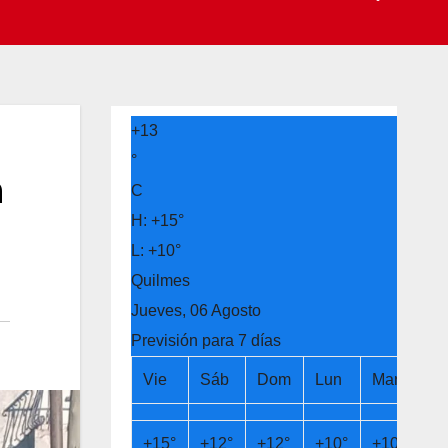
+
13
°
n
C
H:
+
15°
L:
+
10°
Quilmes
Jueves, 06 Agosto
Previsión para 7 días
Vie
Sáb
Dom
Lun
Mar
Mi
+
15°
+
12°
+
12°
+
10°
+
10°
+
1