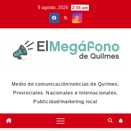
Skip
9 agosto, 2026
2:55 am
to
content
El Megáfono de Quilmes
Medio de comunicación/noticias de Quilmes,
Provinciales. Nacionales e Internacionales.
Publicidad/marketing local