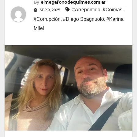
By
elmegafonodequilmes.com.ar
#Arrepentido
,
#Coimas
,
SEP 9, 2025
#Corrupción
,
#Diego Spagnuolo
,
#Karina
Milei