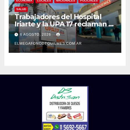
ECONOMIA
LOCALES
NACIONALES
POLICIALES
SALUD
Trabajadores del Hospital
Iriarte y la UPA 17 reclaman el
pase a planta de becarios y
6 AGOSTO, 2026
mejoras laborales
ELMEGAFONODEQUILMES.COM.AR