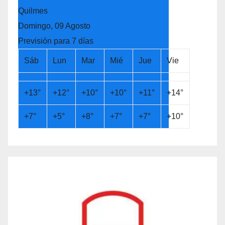
Quilmes
Domingo, 09 Agosto
Previsión para 7 días
Sáb
Lun
Mar
Mié
Jue
Vie
+
13°
+
12°
+
10°
+
10°
+
11°
+
14°
+
7°
+
5°
+
8°
+
7°
+
7°
+
10°