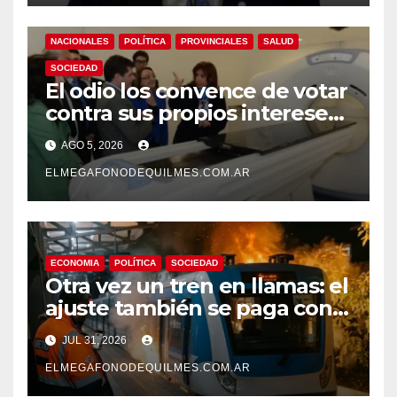
NACIONALES
POLÍTICA
PROVINCIALES
SALUD
SOCIEDAD
El odio los convence de votar
contra sus propios intereses.
Una Sociedad atrapada en la
AGO 5, 2026
grieta
ELMEGAFONODEQUILMES.COM.AR
ECONOMIA
POLÍTICA
SOCIEDAD
Otra vez un tren en llamas: el
ajuste también se paga con
seguridad
JUL 31, 2026
ELMEGAFONODEQUILMES.COM.AR