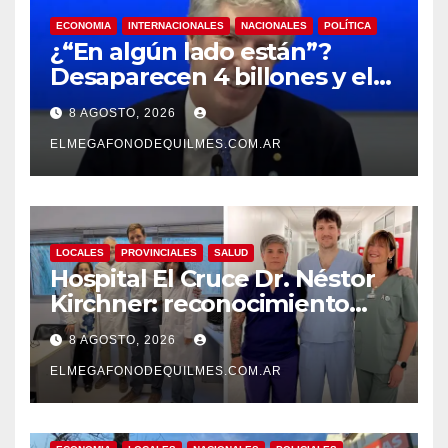
ECONOMIA
INTERNACIONALES
NACIONALES
POLÍTICA
¿“En algún lado están”?
Desaparecen 4 billones y el
presidente del BCRA
8 AGOSTO, 2026
responde con una risita
ELMEGAFONODEQUILMES.COM.AR
LOCALES
PROVINCIALES
SALUD
Hospital El Cruce Dr. Néstor
Kirchner: reconocimiento
internacional a la calidad de
8 AGOSTO, 2026
su atención
ELMEGAFONODEQUILMES.COM.AR