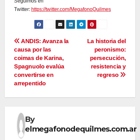
Seguimos en
Twitter:
https://twitter.com/MegafonoQuilmes
Navegación
ANDIS: Avanza la
La historia del
causa por las
peronismo:
de
coimas de Karina,
persecución,
entradas
Spagnuolo evalúa
resistencia y
convertirse en
regreso
arrepentido
By
elmegafonodequilmes.com.ar