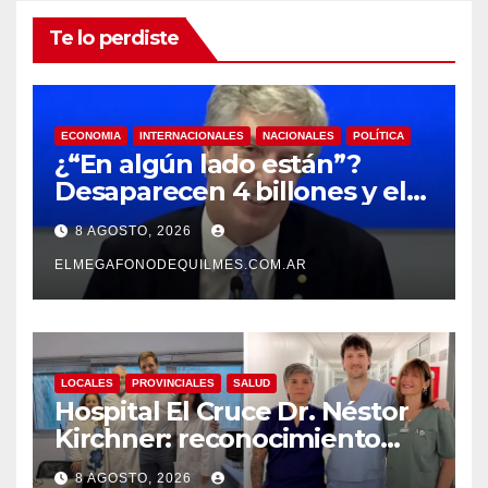
Te lo perdiste
ECONOMIA
INTERNACIONALES
NACIONALES
POLÍTICA
¿“En algún lado están”?
Desaparecen 4 billones y el
presidente del BCRA
8 AGOSTO, 2026
responde con una risita
ELMEGAFONODEQUILMES.COM.AR
LOCALES
PROVINCIALES
SALUD
Hospital El Cruce Dr. Néstor
Kirchner: reconocimiento
internacional a la calidad de
8 AGOSTO, 2026