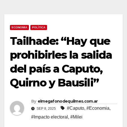
ECONOMIA
POLÍTICA
Tailhade: “Hay que
prohibirles la salida
del país a Caputo,
Quirno y Bausili”
By
elmegafonodequilmes.com.ar
#Caputo
,
#Economia
,
SEP 8, 2025
#Impacto electoral
,
#Milei