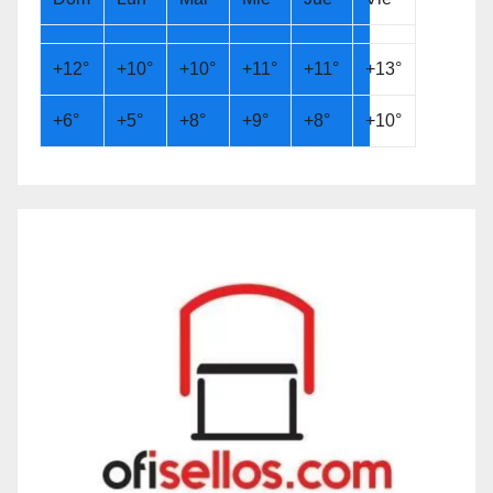
+
12°
+
10°
+
10°
+
11°
+
11°
+
13°
+
6°
+
5°
+
8°
+
9°
+
8°
+
10°