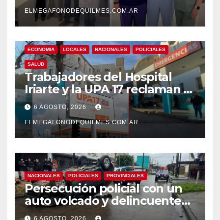
su atención
ELMEGAFONODEQUILMES.COM.AR
ECONOMIA
LOCALES
NACIONALES
POLICIALES
SALUD
Trabajadores del Hospital
Iriarte y la UPA 17 reclaman el
pase a planta de becarios y
6 AGOSTO, 2026
mejoras laborales
ELMEGAFONODEQUILMES.COM.AR
NACIONALES
POLICIALES
PROVINCIALES
Persecución policial con un
auto volcado y delincuentes
detenidos en San Francisco
6 AGOSTO, 2026