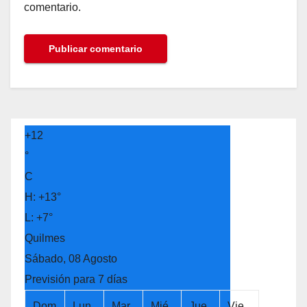
comentario.
+
12
°
C
H:
+
13°
L:
+
7°
Quilmes
Sábado, 08 Agosto
Previsión para 7 días
Dom
Lun
Mar
Mié
Jue
Vie