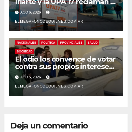
Iriarte y la UPA 17 reclaman el
pase a planta de becarios y
AGO 6, 2026
mejoras laborales
ELMEGAFONODEQUILMES.COM.AR
NACIONALES
POLÍTICA
PROVINCIALES
SALUD
SOCIEDAD
El odio los convence de votar
contra sus propios intereses.
Una Sociedad atrapada en la
AGO 5, 2026
grieta
ELMEGAFONODEQUILMES.COM.AR
Deja un comentario