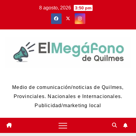
Skip
8 agosto, 2026
3:50 pm
to
content
El Megáfono de Quilmes
Medio de comunicación/noticias de Quilmes,
Provinciales. Nacionales e Internacionales.
Publicidad/marketing local