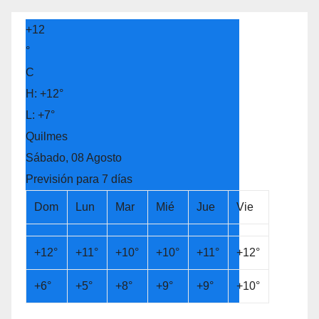
+
12
°
C
H:
+
12°
L:
+
7°
Quilmes
Sábado, 08 Agosto
Previsión para 7 días
Dom
Lun
Mar
Mié
Jue
Vie
+
12°
+
11°
+
10°
+
10°
+
11°
+
12°
+
6°
+
5°
+
8°
+
9°
+
9°
+
10°