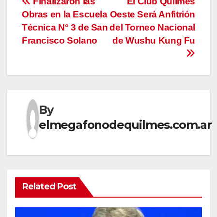
Navegación
Finalizaron las
El Club Quilmes
Obras en la Escuela
Oeste Será Anfitrión
de
Técnica N° 3 de San
del Torneo Nacional
entradas
Francisco Solano
de Wushu Kung Fu
By
elmegafonodequilmes.com.ar
Related Post