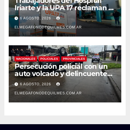
Trabajadores del Hospital
Iriarte y la UPA 17 reclaman el
pase a planta de becarios y
6 AGOSTO, 2026
mejoras laborales
ELMEGAFONODEQUILMES.COM.AR
NACIONALES
POLICIALES
PROVINCIALES
Persecución policial con un
auto volcado y delincuentes
detenidos en San Francisco
6 AGOSTO, 2026
Solano
ELMEGAFONODEQUILMES.COM.AR