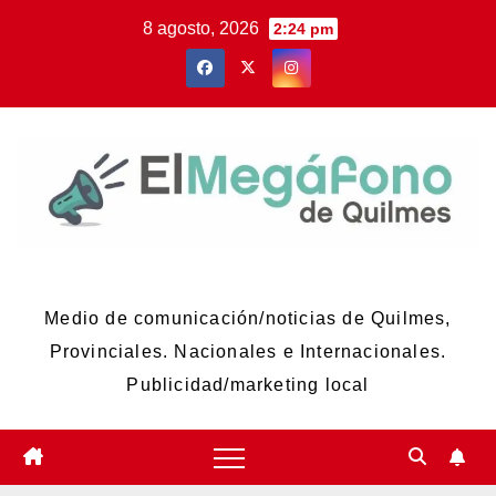
Skip
8 agosto, 2026
2:24 pm
to
content
El Megáfono de Quilmes
Medio de comunicación/noticias de Quilmes,
Provinciales. Nacionales e Internacionales.
Publicidad/marketing local