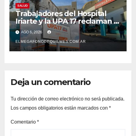
SALUD
Trabajadores del Hospital
Iriarte y la UPA 17 reclaman el
pase a planta de becarios y
AGO 6, 2026
mejoras laborales
ELMEGAFONODEQUILMES.COM.AR
Deja un comentario
Tu dirección de correo electrónico no será publicada.
Los campos obligatorios están marcados con
*
Comentario
*