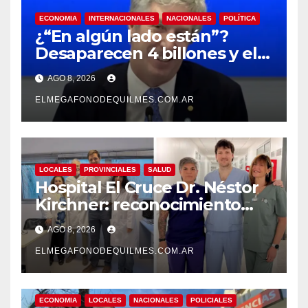
ECONOMIA
INTERNACIONALES
NACIONALES
POLÍTICA
¿“En algún lado están”?
Desaparecen 4 billones y el
presidente del BCRA
AGO 8, 2026
responde con una risita
ELMEGAFONODEQUILMES.COM.AR
LOCALES
PROVINCIALES
SALUD
Hospital El Cruce Dr. Néstor
Kirchner: reconocimiento
internacional a la calidad de
AGO 8, 2026
su atención
ELMEGAFONODEQUILMES.COM.AR
ECONOMIA
LOCALES
NACIONALES
POLICIALES