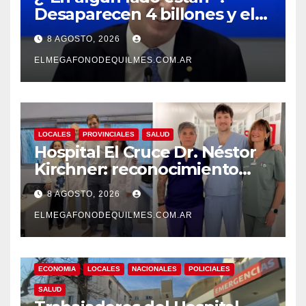
Desaparecen 4 billones y el
presidente del BCRA
8 AGOSTO, 2026
responde con una risita
ELMEGAFONODEQUILMES.COM.AR
LOCALES
PROVINCIALES
SALUD
Hospital El Cruce Dr. Néstor
Kirchner: reconocimiento
internacional a la calidad de
8 AGOSTO, 2026
su atención
ELMEGAFONODEQUILMES.COM.AR
ECONOMIA
LOCALES
NACIONALES
POLICIALES
SALUD