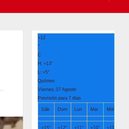
+
12
°
C
H:
+
13°
L:
+
5°
Quilmes
Viernes, 07 Agosto
Previsión para 7 días
Sáb
Dom
Lun
Mar
Mié
Ju
+
15°
+
12°
+
11°
+
10°
+
11°
+
1