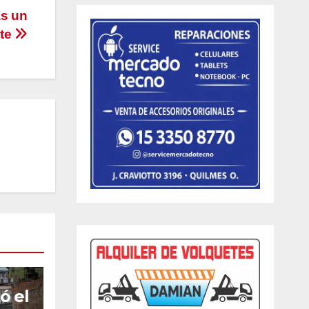
as un
ste
ó el