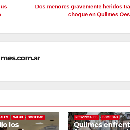
sus
Dos menores gravemente heridos tr
n
choque en Quilmes Oe
lmes.com.ar
LES
POLÍTICA
LOCALES
NACIONALES
IALES
SALUD
SOCIEDAD
PROVINCIALES
SOCIEDAD
io los
Quilmes enfrent