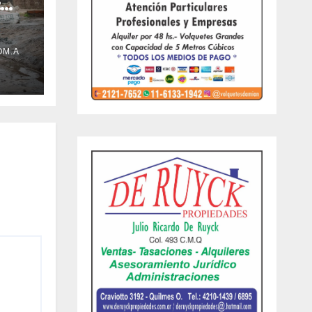
:
uvia
OM.A