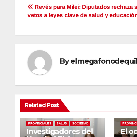
Navegación
Revés para Milei: Diputados rechaza 
vetos a leyes clave de salud y educació
de
entradas
By
elmegafonodequi
Related Post
LOCALES
NACIONALES
NACIONA
PROVINCIALES
SALUD
SOCIEDAD
PROVINC
Investigadores del
El od