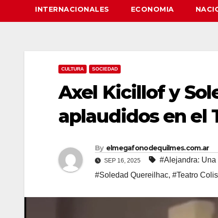
INTERNACIONALES
ECONOMIA
NACI
CULTURA
SOCIEDAD
Axel Kicillof y S
aplaudidos en el 
By
elmegafonodequilmes.com.ar
#Alejandra: Una 
SEP 16, 2025
#Soledad Quereilhac
,
#Teatro Coli