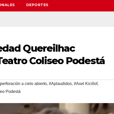
ONALES
DEPORTES
oledad Quereilhac
Teatro Coliseo Podestá
perforación a cielo abierto
,
#Aplaudidos
,
#Axel Kicillof
,
seo Podestá