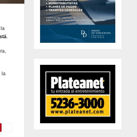
 la
stá
.
ra,
 la