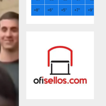
+
8°
+
6°
+
5°
+
7°
+
9°
+
9